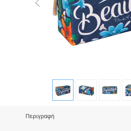
button.prev
Περιγραφή