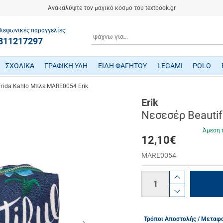
Ανακαλύψτε τον μαγικό κόσμο του textbook.gr
λεφωνικές παραγγελίες
ΑΝΑΖΗΤΗΣΗ
811217297
ΣΧΟΛΙΚΑ
ΓΡΑΦΙΚΗ ΥΛΗ
ΕΙΔΗ ΦΑΓΗΤΟΥ
LEGAMI
POLO
ΤΕΤΡΑΔΙΑ/ ΗΜΕΡΟΛΟΓΙΑ/ ΜΠΛΟΚ
ΜΕΤΑΦΡΑΣΜΕΝΗ ΠΑΙΔΙΚΗ ΛΟΓΟΤΕΧΝΙΑ
ΠΑΙΧΝΙΔΙΑ ΜΗΧΑΝΙΚΗΣ-ΠΕΙΡΑΜΑΤΑ-ΡΟΜΠΟΤΙΚΗΣ
ΜΙΚΡΟΣΚΟΠΙΑ-ΤΗΛΕΣΚΟΠΙΑ-ΔΕΙΝΟΣΑΥΡΟΙ
ΒΡΕΦΙΚΑ ΠΑΙΧΝΙΔΙΑ ΔΡΑΣΤΗΡΙΟΤΗΤΩΝ
ΠΟΔΗΛΑΤΑ - ΠΟΔΟΚΙΝΗΤΑ - ΠΑΤΙΝΙΑ
ΔΑΚΤΥΛΟΜΠΟΓΙΕΣ/ ΝΕΡΟΜΠΟΓΙΕΣ/ ΤΕΜΠΕΡΕΣ
ΤΣΑΝΤΕΣ ΕΠΑΓΓΕΛΜΑΤΙΚΕΣ POLO
Frida Kahlo Μπλε MARE0054 Erik
Erik
Νεσεσέρ Beautif
Άμεση 
12,10
€
MARE0054
Ποσότητα
product.i
product.d
Τρόποι Αποστολής / Μεταφ