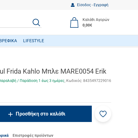
Είσοδος - Εγγραφή
Καλάθι Αγορών
ΑΝΑΖΗΤΗΣΗ
0,00€
ΒΡΕΦΙΚΑ
LIFESTYLE
ΒΡΕΦΙΚΑ ΠΑΙΧΝΙΔΙΑ ΔΡΑΣΤΗΡΙΟΤΗΤΩΝ
ul Frida Kahlo Μπλε MARE0054 Erik
παραλαβή / Παράδoση 1 έως 3 ημέρες
Κωδικός:
8435497229016
Προσθήκη
ncrease.quantity
Προσθήκη στο καλάθι
στα
ecrease.quantity
αγαπημένα
μου
ορικά
Επιστροφές προϊόντων