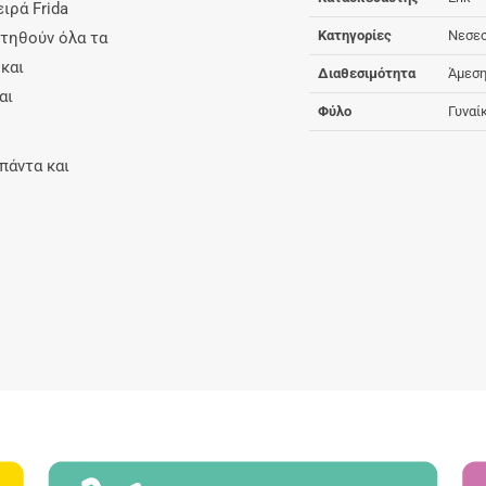
ιρά Frida
Κατηγορίες
Νεσε
ετηθούν όλα τα
και
Διαθεσιμότητα
Άμεση
αι
Φύλο
Γυναί
πάντα και