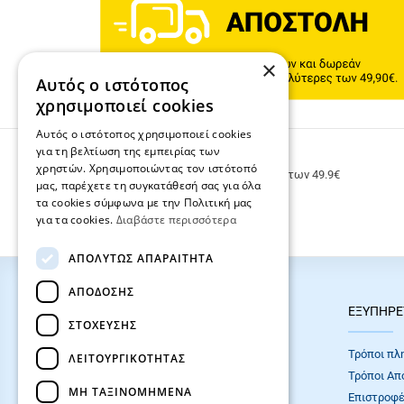
×
Αυτός ο ιστότοπος
χρησιμοποιεί cookies
Αυτός ο ιστότοπος χρησιμοποιεί cookies
για τη βελτίωση της εμπειρίας των
ΔΩΡΕΑΝ ΜΕΤΑΦΟΡΙΚΑ
χρηστών. Χρησιμοποιώντας τον ιστότοπό
Δωρεάν μεταφορικά για παραγγελίες άνω των 49.9€
μας, παρέχετε τη συγκατάθεσή σας για όλα
τα cookies σύμφωνα με την Πολιτική μας
για τα cookies.
Διαβάστε περισσότερα
ΑΠΟΛΎΤΩΣ ΑΠΑΡΑΊΤΗΤΑ
ΑΠΌΔΟΣΗΣ
HOT ΚΑΤΗΓΟΡΙΕΣ
ΕΞΥΠΗΡΕ
ΣΤΌΧΕΥΣΗΣ
ΣΧΟΛΙΚΕΣ ΤΣΑΝΤΕΣ
Τρόποι πλ
ΛΕΙΤΟΥΡΓΙΚΌΤΗΤΑΣ
ΓΡΑΦΙΚΗ ΥΛΗ
Τρόποι Απ
ΜΗ ΤΑΞΙΝΟΜΗΜΈΝΑ
Επιστροφέ