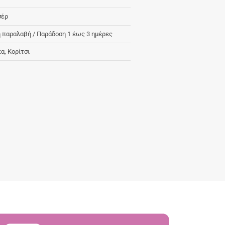
σέρ
 παραλαβή / Παράδoση 1 έως 3 ημέρες
κα, Κορίτσι