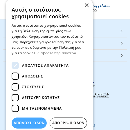
Καλέστε μας
2811217297
.
×
Εξυπηρέτηση πελατών & τηλεφωνικές παραγγελίες.
Αυτός ο ιστότοπος
Δευ. - Παρ. 9:00-17:00, Σάβ. 9:00-15:00
χρησιμοποιεί cookies
Αυτός ο ιστότοπος χρησιμοποιεί cookies
για τη βελτίωση της εμπειρίας των
HOT ΚΑΤΗΓΟΡΙΕΣ
χρηστών. Χρησιμοποιώντας τον ιστότοπό
μας, παρέχετε τη συγκατάθεσή σας για όλα
ΕΞΥΠΗΡΕΤΗΣΗ ΠΕΛΑΤΩΝ
τα cookies σύμφωνα με την Πολιτική μας
για τα cookies.
Διαβάστε περισσότερα
Textbook.gr
ΑΠΟΛΎΤΩΣ ΑΠΑΡΑΊΤΗΤΑ
ΑΠΌΔΟΣΗΣ
ΣΤΌΧΕΥΣΗΣ
ΛΕΙΤΟΥΡΓΙΚΌΤΗΤΑΣ
ΜΗ ΤΑΞΙΝΟΜΗΜΈΝΑ
© 2026
textbook.gr
All rights reserved
ΑΠΟΔΟΧΗ ΟΛΩΝ
ΑΠΌΡΡΙΨΗ ΌΛΩΝ
Designed & developed by
NETMECHANICS