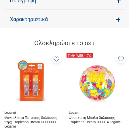
Περιγραφή
Χαρακτηριστικά
Ολοκληρώστε το σετ
ΤΙΜΗ WEB
-17%
Προσθήκη
Π
στα
σ
αγαπημένα
α
μου
μ
Legami
Legami
Μανταλάκια Πετσέτας Θαλάσσης
Φουσκωτή Μπάλα Θαλάσσης
2τμχ Tropicana Dream CLI00003
Tropicana Dream BB0014 Legami
Legami