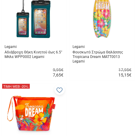
αγαπημένα
α
μου
μ
Legami
Legami
Αδιάβροχη Θήκη Κινητού έως 6.5"
Φουσκωτό Στρώμα Θαλάσσης
Μπλε WPP0002 Legami
Tropicana Dream MATT0013
Legami
9,95€
17,95€
7,65
€
15,15
€
Γρήγορη
Γρήγορη
αγορά
αγορά
ΤΙΜΗ WEB
-20%
Προσθήκη
στα
αγαπημένα
μου