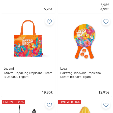
5,95€
5,95
€
4,93
€
Γρήγορη
Γρήγορη
αγορά
αγορά
Προσθήκη
Π
στα
σ
αγαπημένα
α
μου
μ
Legami
Legami
Τσάντα Παραλίας Tropicana Dream
Ρακέτες Παραλίας Tropicana
BBAG0009 Legami
Dream BR0009 Legami
19,95
€
12,95
€
Γρήγορη
Γρήγορη
αγορά
αγορά
ΤΙΜΗ WEB
-23%
ΤΙΜΗ WEB
-16%
Προσθήκη
Π
στα
σ