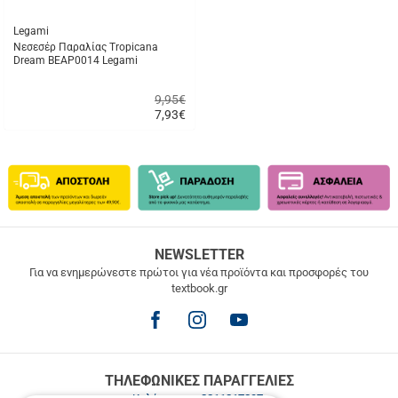
Legami
Νεσεσέρ Παραλίας Tropicana
Dream BEAP0014 Legami
9,95€
7,93
€
Γρήγορη
αγορά
ΔΩΡΕΑΝ
NEWSLETTER
ΜΕΤΑΦΟΡΙΚΑ
Για να ενημερώνεστε πρώτοι για νέα προϊόντα και προσφορές του
textbook.gr
Δωρεάν
μεταφορικά
για
παραγγελίες
άνω
των
ΤΗΛΕΦΩΝΙΚΕΣ ΠΑΡΑΓΓΕΛΙΕΣ
49.9€