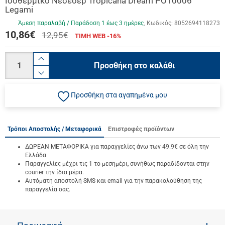
Ισοθερμικό Νεσεσέρ Tropicana Dream POT0006
Legami
Άμεση παραλαβή / Παράδoση 1 έως 3 ημέρες
Κωδικός:
8052694118273
10,86
€
12,95€
ΤΙΜΗ WEB -16%
Ποσότητα
product.increase.quantity
Προσθήκη στο καλάθι
product.decrease.quantity
Προσθήκη στα αγαπημένα μου
Τρόποι Αποστολής / Μεταφορικά
Επιστροφές προϊόντων
ΔΩΡΕΑΝ ΜΕΤΑΦΟΡΙΚΑ για παραγγελίες άνω των 49.9€ σε όλη την
Ελλάδα
Παραγγελίες μέχρι τις 1 το μεσημέρι, συνήθως παραδίδονται στην
courier την ίδια μέρα.
Αυτόματη αποστολή SMS και email για την παρακολούθηση της
παραγγελία σας.