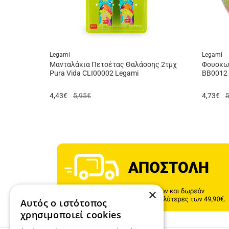
Legami
Legami
Μανταλάκια Πετσέτας Θαλάσσης 2τμχ
Φουσκωτ
Pura Vida CLI00002 Legami
BB0012 
4,43
€
5,95€
4,73
€
5
×
Αυτός ο ιστότοπος
χρησιμοποιεί cookies