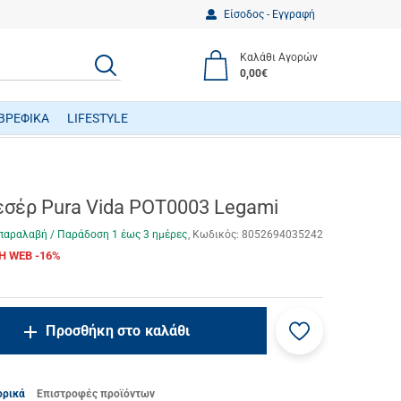
Είσοδος - Εγγραφή
Καλάθι Αγορών
ΑΝΑΖΗΤΗΣΗ
0,00€
ΒΡΕΦΙΚΑ
LIFESTYLE
ΒΡΕΦΙΚΑ ΠΑΙΧΝΙΔΙΑ ΔΡΑΣΤΗΡΙΟΤΗΤΩΝ
εσέρ Pura Vida POT0003 Legami
παραλαβή / Παράδoση 1 έως 3 ημέρες
Κωδικός:
8052694035242
Η WEB -16%
Προσθήκη
ncrease.quantity
Προσθήκη στο καλάθι
στα
ecrease.quantity
αγαπημένα
μου
ορικά
Επιστροφές προϊόντων