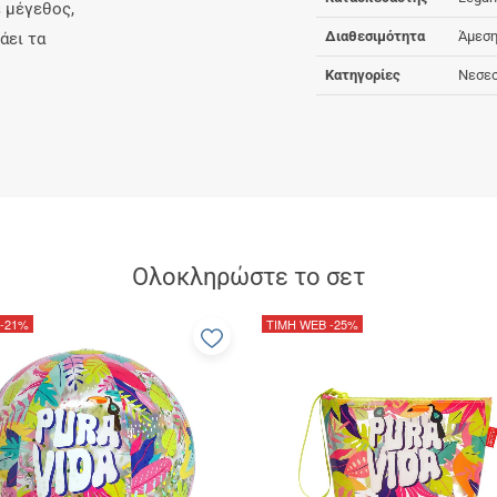
 μέγεθος,
Διαθεσιμότητα
Άμεση
άει τα
Κατηγορίες
Νεσε
Ολοκληρώστε το σετ
-21%
ΤΙΜΗ WEB
-25%
Προσθήκη
στα
α
αγαπημένα
μου