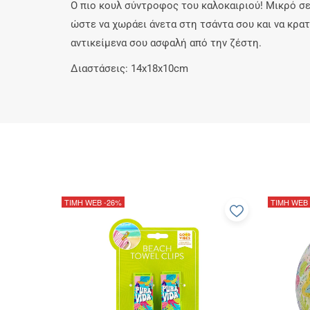
Ο πιο κουλ σύντροφος του καλοκαιριού! Μικρό σε
ώστε να χωράει άνετα στη τσάντα σου και να κρατ
αντικείμενα σου ασφαλή από την ζέστη.
Διαστάσεις: 14x18x10cm
ΤΙΜΗ WEB
-26%
ΤΙΜΗ WEB
Προσθήκη
στα
αγαπημέν
μου