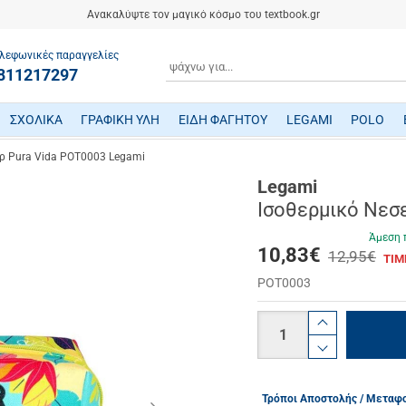
Ανακαλύψτε τον μαγικό κόσμο του textbook.gr
λεφωνικές παραγγελίες
ΑΝΑΖΗΤΗΣΗ
811217297
ΣΧΟΛΙΚΑ
ΓΡΑΦΙΚΗ ΥΛΗ
ΕΙΔΗ ΦΑΓΗΤΟΥ
LEGAMI
POLO
ΤΕΤΡΑΔΙΑ/ ΗΜΕΡΟΛΟΓΙΑ/ ΜΠΛΟΚ
ΜΕΤΑΦΡΑΣΜΕΝΗ ΠΑΙΔΙΚΗ ΛΟΓΟΤΕΧΝΙΑ
ΠΑΙΧΝΙΔΙΑ ΜΗΧΑΝΙΚΗΣ-ΠΕΙΡΑΜΑΤΑ-ΡΟΜΠΟΤΙΚΗΣ
ΜΙΚΡΟΣΚΟΠΙΑ-ΤΗΛΕΣΚΟΠΙΑ-ΔΕΙΝΟΣΑΥΡΟΙ
ΒΡΕΦΙΚΑ ΠΑΙΧΝΙΔΙΑ ΔΡΑΣΤΗΡΙΟΤΗΤΩΝ
ΠΟΔΗΛΑΤΑ - ΠΟΔΟΚΙΝΗΤΑ - ΠΑΤΙΝΙΑ
ΔΑΚΤΥΛΟΜΠΟΓΙΕΣ/ ΝΕΡΟΜΠΟΓΙΕΣ/ ΤΕΜΠΕΡΕΣ
ΤΣΑΝΤΕΣ ΕΠΑΓΓΕΛΜΑΤΙΚΕΣ POLO
ρ Pura Vida POT0003 Legami
Legami
Ισοθερμικό Νεσ
Άμεση 
10,83
€
12,95€
ΤΙΜ
POT0003
Ποσότητα
product.i
product.d
Τρόποι Αποστολής / Μεταφ