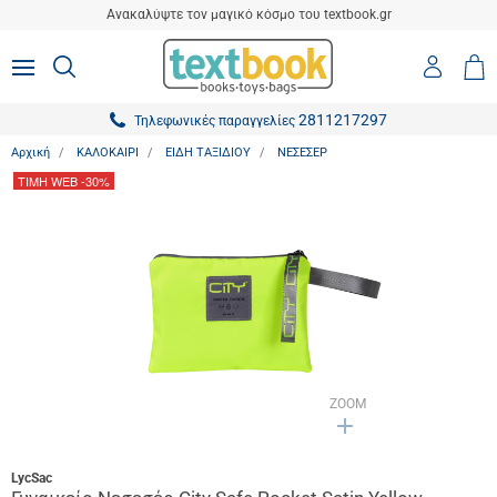
είσιμο
Ανακαλύψτε τον μαγικό κόσμο του textbook.gr
ton.menuForth
Είσοδο
ΑΝΑΖΗΤΗΣΗ
MENU
Καλ
0,0
-
Αγο
ton.menuForth
Εγγραφ
2811217297
Τηλεφωνικές παραγγελίες
ton.menuForth
Αρχική
ΚΑΛΟΚΑΙΡΙ
ΕΙΔΗ ΤΑΞΙΔΙΟΥ
ΝΕΣΕΣΕΡ
ton.menuForth
ΤΙΜΗ WEB
-30%
ton.menuForth
ton.menuForth
ton.menuForth
ton.menuForth
ton.menuForth
ZOOM
LycSac