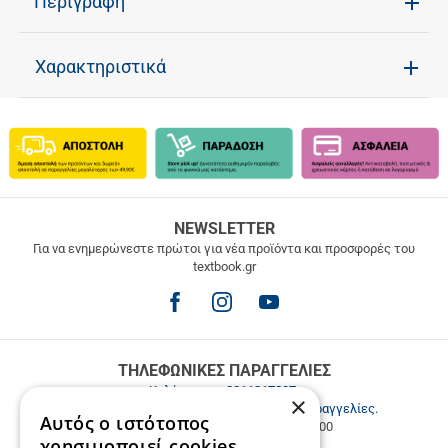
Περιγραφή
Χαρακτηριστικά
ΔΩΡΕΑΝ
NEWSLETTER
ΜΕΤΑΦΟΡΙΚΑ
Για να ενημερώνεστε πρώτοι για νέα προϊόντα και προσφορές του
textbook.gr
Δωρεάν
μεταφορικά
για
παραγγελίες
άνω
των
ΤΗΛΕΦΩΝΙΚΕΣ ΠΑΡΑΓΓΕΛΙΕΣ
49.9€
Καλέστε μας
2811217297
.
×
Εξυπηρέτηση πελατών & τηλεφωνικές παραγγελίες.
Αυτός ο ιστότοπος
Δευ. - Παρ. 9:00-17:00, Σάβ. 9:00-15:00
χρησιμοποιεί cookies