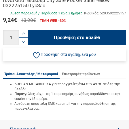
Γυναικείο Νεσεσέρ City Safe Pocket Satin Yellow
032225150 LycSac
Άμεση παραλαβή / Παράδoση 1 έως 3 ημέρες
Κωδικός:
5203592225157
9,24
€
13,20€
ΤΙΜΗ WEB -30%
Ποσότητα
product.increase.quantity
Προσθήκη στο καλάθι
product.decrease.quantity
Προσθήκη στα αγαπημένα μου
Τρόποι Αποστολής / Μεταφορικά
Επιστροφές προϊόντων
ΔΩΡΕΑΝ ΜΕΤΑΦΟΡΙΚΑ για παραγγελίες άνω των 49.9€ σε όλη την
Ελλάδα
Παραγγελίες μέχρι τις 1 το μεσημέρι, συνήθως παραδίδονται στην
courier την ίδια μέρα.
Αυτόματη αποστολή SMS και email για την παρακολούθηση της
παραγγελία σας.