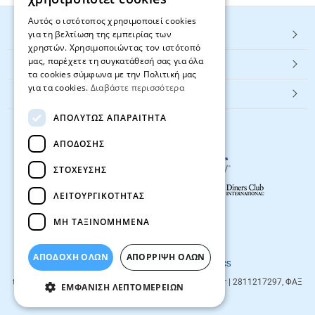
Αυτός ο ιστότοπος χρησιμοποιεί cookies
για τη βελτίωση της εμπειρίας των
HOT ΚΑΤΗΓΟΡΙΕΣ
χρηστών. Χρησιμοποιώντας τον ιστότοπό
μας, παρέχετε τη συγκατάθεσή σας για όλα
ΕΞΥΠΗΡΕΤΗΣΗ ΠΕΛΑΤΩΝ
τα cookies σύμφωνα με την Πολιτική μας
για τα cookies.
Διαβάστε περισσότερα
Textbook.gr
ΑΠΟΛΎΤΩΣ ΑΠΑΡΑΊΤΗΤΑ
ΑΠΌΔΟΣΗΣ
ΣΤΌΧΕΥΣΗΣ
ΛΕΙΤΟΥΡΓΙΚΌΤΗΤΑΣ
ΜΗ ΤΑΞΙΝΟΜΗΜΈΝΑ
© 2026
textbook.gr
All rights reserved
ΑΠΟΔΟΧΗ ΟΛΩΝ
ΑΠΌΡΡΙΨΗ ΌΛΩΝ
Designed & developed by
NETMECHANICS
textbook.gr
Evans 85
71201
,
Heraklio
| info@textbook.gr | 2811217297, ΦΑΞ
ΕΜΦΆΝΙΣΗ ΛΕΠΤΟΜΕΡΕΙΏΝ
2810283273