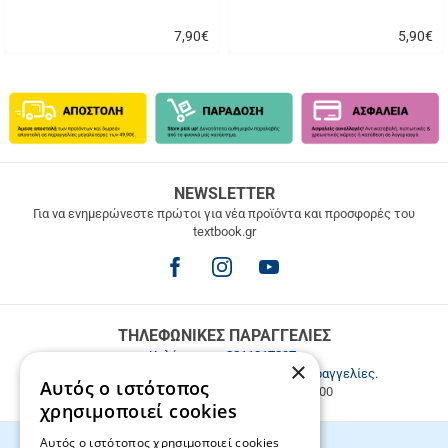
7,90
€
5,90
€
Γρήγορη
Γρήγορη
αγορά
αγορά
ΔΩΡΕΑΝ
NEWSLETTER
ΜΕΤΑΦΟΡΙΚΑ
Για να ενημερώνεστε πρώτοι για νέα προϊόντα και προσφορές του
textbook.gr
Δωρεάν
μεταφορικά
για
παραγγελίες
άνω
των
ΤΗΛΕΦΩΝΙΚΕΣ ΠΑΡΑΓΓΕΛΙΕΣ
49.9€
Καλέστε μας
2811217297
.
×
Εξυπηρέτηση πελατών & τηλεφωνικές παραγγελίες.
Αυτός ο ιστότοπος
Δευ. - Παρ. 9:00-17:00, Σάβ. 9:00-15:00
χρησιμοποιεί cookies
Αυτός ο ιστότοπος χρησιμοποιεί cookies