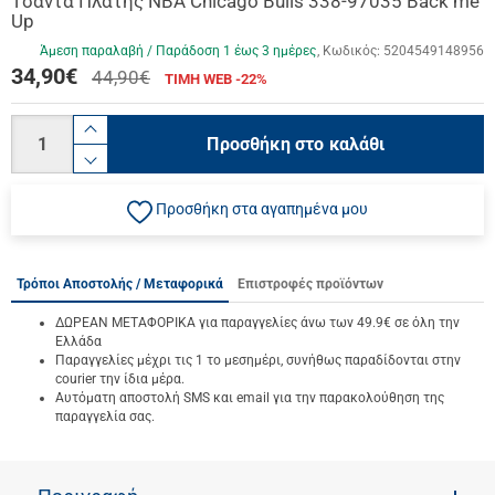
Tσάντα Πλάτης NBA Chicago Bulls 338-97035 Back me
Up
Άμεση παραλαβή / Παράδoση 1 έως 3 ημέρες
Κωδικός:
5204549148956
34,90
€
44,90€
ΤΙΜΗ WEB -22%
Ποσότητα
product.increase.quantity
Προσθήκη στο καλάθι
product.decrease.quantity
Προσθήκη στα αγαπημένα μου
Τρόποι Αποστολής / Μεταφορικά
Επιστροφές προϊόντων
ΔΩΡΕΑΝ ΜΕΤΑΦΟΡΙΚΑ για παραγγελίες άνω των 49.9€ σε όλη την
Ελλάδα
Παραγγελίες μέχρι τις 1 το μεσημέρι, συνήθως παραδίδονται στην
courier την ίδια μέρα.
Αυτόματη αποστολή SMS και email για την παρακολούθηση της
παραγγελία σας.