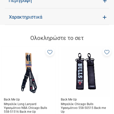
Περιγραφή
Χαρακτηριστικά
Ολοκληρώστε το σετ
Προσθήκη
Π
στα
σ
αγαπημένα
α
μου
μ
Back Me Up
Back Me Up
Μπρελόκ Long Lanyard
Μπρελόκ Chicago Bulls
Υφασμάτινο NBA Chicago Bulls
Υφασμάτινο 558-50515 Back me
558-51516 Back me Up
Up