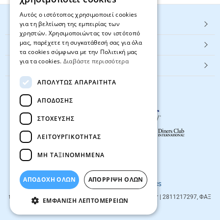
Αυτός ο ιστότοπος χρησιμοποιεί cookies
για τη βελτίωση της εμπειρίας των
HOT ΚΑΤΗΓΟΡΙΕΣ
χρηστών. Χρησιμοποιώντας τον ιστότοπό
μας, παρέχετε τη συγκατάθεσή σας για όλα
ΕΞΥΠΗΡΕΤΗΣΗ ΠΕΛΑΤΩΝ
τα cookies σύμφωνα με την Πολιτική μας
για τα cookies.
Διαβάστε περισσότερα
Textbook.gr
ΑΠΟΛΎΤΩΣ ΑΠΑΡΑΊΤΗΤΑ
ΑΠΌΔΟΣΗΣ
ΣΤΌΧΕΥΣΗΣ
ΛΕΙΤΟΥΡΓΙΚΌΤΗΤΑΣ
ΜΗ ΤΑΞΙΝΟΜΗΜΈΝΑ
© 2026
textbook.gr
All rights reserved
ΑΠΟΔΟΧΗ ΟΛΩΝ
ΑΠΌΡΡΙΨΗ ΌΛΩΝ
Designed & developed by
NETMECHANICS
textbook.gr
Evans 85
71201
,
Heraklio
| info@textbook.gr | 2811217297, ΦΑΞ
ΕΜΦΆΝΙΣΗ ΛΕΠΤΟΜΕΡΕΙΏΝ
2810283273