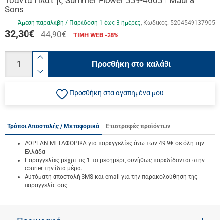
Τσάντα Πλάτης Summer Flower 339-46031 Maui &
Sons
Άμεση παραλαβή / Παράδoση 1 έως 3 ημέρες
Κωδικός:
5204549137905
32,30
€
44,90€
ΤΙΜΗ WEB -28%
Ποσότητα
product.increase.quantity
Προσθήκη στο καλάθι
product.decrease.quantity
Προσθήκη στα αγαπημένα μου
Τρόποι Αποστολής / Μεταφορικά
Επιστροφές προϊόντων
ΔΩΡΕΑΝ ΜΕΤΑΦΟΡΙΚΑ για παραγγελίες άνω των 49.9€ σε όλη την
Ελλάδα
Παραγγελίες μέχρι τις 1 το μεσημέρι, συνήθως παραδίδονται στην
courier την ίδια μέρα.
Αυτόματη αποστολή SMS και email για την παρακολούθηση της
παραγγελία σας.