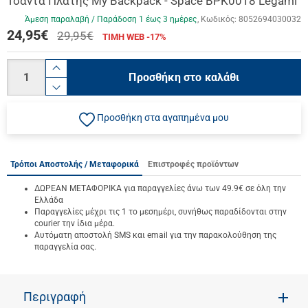
Τσάντα Πλάτης My Backpack - Space BPK0018 Legami
Άμεση παραλαβή / Παράδoση 1 έως 3 ημέρες
Κωδικός:
8052694030032
24,95
€
29,95€
ΤΙΜΗ WEB -17%
Ποσότητα
product.increase.quantity
Προσθήκη στο καλάθι
product.decrease.quantity
Προσθήκη στα αγαπημένα μου
Τρόποι Αποστολής / Μεταφορικά
Επιστροφές προϊόντων
ΔΩΡΕΑΝ ΜΕΤΑΦΟΡΙΚΑ για παραγγελίες άνω των 49.9€ σε όλη την
Ελλάδα
Παραγγελίες μέχρι τις 1 το μεσημέρι, συνήθως παραδίδονται στην
courier την ίδια μέρα.
Αυτόματη αποστολή SMS και email για την παρακολούθηση της
παραγγελία σας.
Περιγραφή