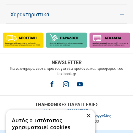
Χαρακτηριστικά
ΔΩΡΕΑΝ
NEWSLETTER
ΜΕΤΑΦΟΡΙΚΑ
Για να ενημερώνεστε πρώτοι για νέα προϊόντα και προσφορές του
textbook.gr
Δωρεάν
μεταφορικά
για
παραγγελίες
άνω
των
ΤΗΛΕΦΩΝΙΚΕΣ ΠΑΡΑΓΓΕΛΙΕΣ
49.9€
Καλέστε μας
2811217297
.
×
Εξυπηρέτηση πελατών & τηλεφωνικές παραγγελίες.
Αυτός ο ιστότοπος
Δευ. - Παρ. 9:00-17:00, Σάβ. 9:00-15:00
χρησιμοποιεί cookies