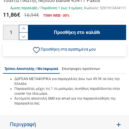
Τσάντα Πλάτης Νηπίου Barbie 43411 Paxos
Άμεση παραλαβή / Παράδoση 1 έως 3 ημέρες
Κωδικός:
5201912434111
11,86
€
16,94€
ΤΙΜΗ WEB -30%
Ποσότητα
product.increase.quantity
Προσθήκη στο καλάθι
product.decrease.quantity
Προσθήκη στα αγαπημένα μου
Τρόποι Αποστολής / Μεταφορικά
Επιστροφές προϊόντων
ΔΩΡΕΑΝ ΜΕΤΑΦΟΡΙΚΑ για παραγγελίες άνω των 49.9€ σε όλη την
Ελλάδα
Παραγγελίες μέχρι τις 1 το μεσημέρι, συνήθως παραδίδονται στην
courier την ίδια μέρα.
Αυτόματη αποστολή SMS και email για την παρακολούθηση της
παραγγελία σας.
Περιγραφή