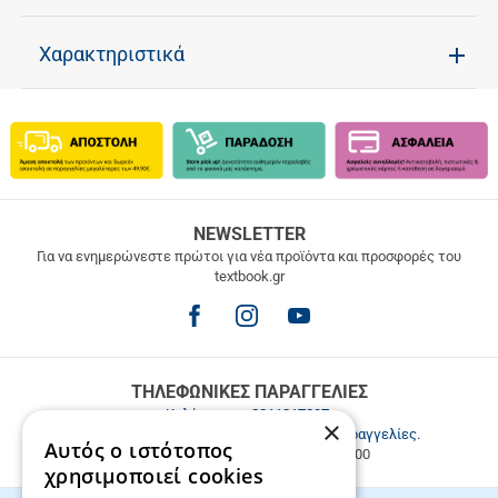
Χαρακτηριστικά
ΔΩΡΕΑΝ
NEWSLETTER
ΜΕΤΑΦΟΡΙΚΑ
Για να ενημερώνεστε πρώτοι για νέα προϊόντα και προσφορές του
textbook.gr
Δωρεάν
μεταφορικά
για
παραγγελίες
άνω
των
ΤΗΛΕΦΩΝΙΚΕΣ ΠΑΡΑΓΓΕΛΙΕΣ
49.9€
Καλέστε μας
2811217297
.
×
Εξυπηρέτηση πελατών & τηλεφωνικές παραγγελίες.
Αυτός ο ιστότοπος
Δευ. - Παρ. 9:00-17:00, Σάβ. 9:00-15:00
χρησιμοποιεί cookies