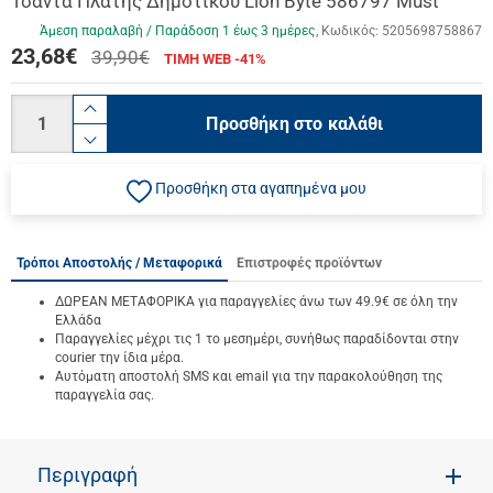
Τσάντα Πλάτης Δημοτικού Lion Byte 586797 Must
Άμεση παραλαβή / Παράδoση 1 έως 3 ημέρες
Κωδικός:
5205698758867
23,68
€
39,90€
ΤΙΜΗ WEB -41%
Ποσότητα
product.increase.quantity
Προσθήκη στο καλάθι
product.decrease.quantity
Προσθήκη στα αγαπημένα μου
Τρόποι Αποστολής / Μεταφορικά
Επιστροφές προϊόντων
ΔΩΡΕΑΝ ΜΕΤΑΦΟΡΙΚΑ για παραγγελίες άνω των 49.9€ σε όλη την
Ελλάδα
Παραγγελίες μέχρι τις 1 το μεσημέρι, συνήθως παραδίδονται στην
courier την ίδια μέρα.
Αυτόματη αποστολή SMS και email για την παρακολούθηση της
παραγγελία σας.
Περιγραφή