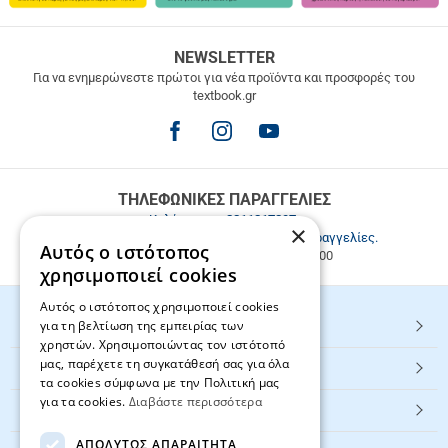
ΔΩΡΕΑΝ
NEWSLETTER
ΜΕΤΑΦΟΡΙΚΑ
Για να ενημερώνεστε πρώτοι για νέα προϊόντα και προσφορές του
textbook.gr
Δωρεάν
μεταφορικά
για
παραγγελίες
άνω
των
ΤΗΛΕΦΩΝΙΚΕΣ ΠΑΡΑΓΓΕΛΙΕΣ
49.9€
Καλέστε μας
2811217297
.
×
Εξυπηρέτηση πελατών & τηλεφωνικές παραγγελίες.
Αυτός ο ιστότοπος
Δευ. - Παρ. 9:00-17:00, Σάβ. 9:00-15:00
χρησιμοποιεί cookies
Αυτός ο ιστότοπος χρησιμοποιεί cookies
για τη βελτίωση της εμπειρίας των
HOT ΚΑΤΗΓΟΡΙΕΣ
χρηστών. Χρησιμοποιώντας τον ιστότοπό
μας, παρέχετε τη συγκατάθεσή σας για όλα
ΕΞΥΠΗΡΕΤΗΣΗ ΠΕΛΑΤΩΝ
τα cookies σύμφωνα με την Πολιτική μας
για τα cookies.
Διαβάστε περισσότερα
Textbook.gr
ΑΠΟΛΎΤΩΣ ΑΠΑΡΑΊΤΗΤΑ