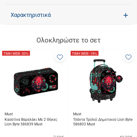
Χαρακτηριστικά
Ολοκληρώστε το σετ
ΤΙΜΗ WEB
-20%
ΤΙΜΗ WEB
-19%
Προσθήκη
Π
στα
σ
αγαπημένα
α
μου
μ
Must
Must
Κασετίνα Βαρελάκι Με 2 Θήκες
Τσάντα Τρόλεϊ Δημοτικού Lion Byte
Lion Byte 586839 Must
586803 Must