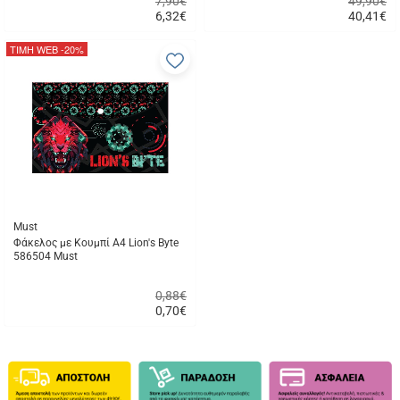
7,90€
49,90€
6,32
€
40,41
€
Γρήγορη
Γρήγορη
αγορά
αγορά
ΤΙΜΗ WEB
-20%
Προσθήκη
στα
αγαπημένα
μου
Must
Φάκελος με Κουμπί Α4 Lion's Byte
586504 Must
0,88€
0,70
€
Γρήγορη
αγορά