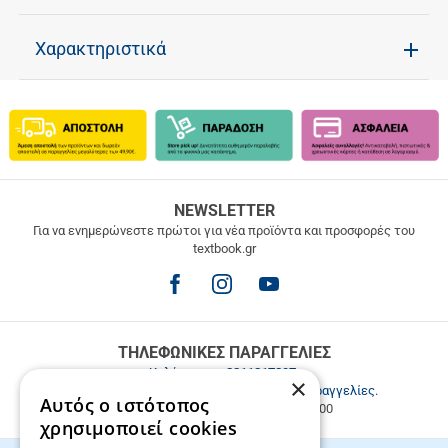
Χαρακτηριστικά
ΔΩΡΕΑΝ
NEWSLETTER
ΜΕΤΑΦΟΡΙΚΑ
Για να ενημερώνεστε πρώτοι για νέα προϊόντα και προσφορές του
textbook.gr
Δωρεάν
μεταφορικά
για
παραγγελίες
άνω
των
ΤΗΛΕΦΩΝΙΚΕΣ ΠΑΡΑΓΓΕΛΙΕΣ
49.9€
Καλέστε μας
2811217297
.
×
Εξυπηρέτηση πελατών & τηλεφωνικές παραγγελίες.
Αυτός ο ιστότοπος
Δευ. - Παρ. 9:00-17:00, Σάβ. 9:00-15:00
χρησιμοποιεί cookies