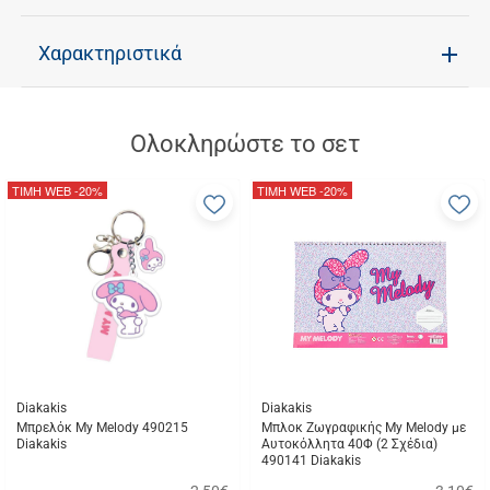
Χαρακτηριστικά
Ολοκληρώστε το σετ
ΤΙΜΗ WEB
-20%
ΤΙΜΗ WEB
-20%
Προσθήκη
Π
στα
σ
αγαπημένα
α
μου
μ
Diakakis
Diakakis
Μπρελόκ My Melody 490215
Μπλοκ Ζωγραφικής My Melody με
Diakakis
Αυτοκόλλητα 40Φ (2 Σχέδια)
490141 Diakakis