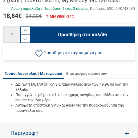
Σχολική Τσάντα Πλάτης My Melody 490120 Must
Άμεση παραλαβή / Παράδoση 1 έως 3 ημέρες
Κωδικός:
5205698743580
18,84
€
24,90€
ΤΙΜΗ WEB -24%
Ποσότητα
product.increase.quantity
Προσθήκη στο καλάθι
product.decrease.quantity
Προσθήκη στα αγαπημένα μου
Τρόποι Αποστολής / Μεταφορικά
Επιστροφές προϊόντων
ΔΩΡΕΑΝ ΜΕΤΑΦΟΡΙΚΑ για παραγγελίες άνω των 49.9€ σε όλη την
Ελλάδα
Παραγγελίες μέχρι τις 1 το μεσημέρι, συνήθως παραδίδονται στην
courier την ίδια μέρα.
Αυτόματη αποστολή SMS και email για την παρακολούθηση της
παραγγελία σας.
Περιγραφή