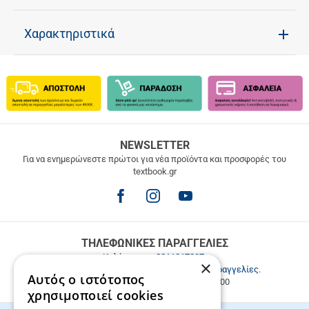
Χαρακτηριστικά
ΔΩΡΕΑΝ
NEWSLETTER
ΜΕΤΑΦΟΡΙΚΑ
Για να ενημερώνεστε πρώτοι για νέα προϊόντα και προσφορές του
textbook.gr
Δωρεάν
μεταφορικά
για
παραγγελίες
άνω
των
ΤΗΛΕΦΩΝΙΚΕΣ ΠΑΡΑΓΓΕΛΙΕΣ
49.9€
Καλέστε μας
2811217297
.
×
Εξυπηρέτηση πελατών & τηλεφωνικές παραγγελίες.
Αυτός ο ιστότοπος
Δευ. - Παρ. 9:00-17:00, Σάβ. 9:00-15:00
χρησιμοποιεί cookies