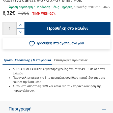
Κασετίνα Canvas 9-37-257-37 Μπεζ Polo
Άμεση παραλαβή / Παράδoση 1 έως 3 ημέρες
Κωδικός:
5201927104672
6,32
€
7,90€
ΤΙΜΗ WEB -20%
Ποσότητα
product.increase.quantity
Προσθήκη στο καλάθι
product.decrease.quantity
Προσθήκη στα αγαπημένα μου
Τρόποι Αποστολής / Μεταφορικά
Επιστροφές προϊόντων
ΔΩΡΕΑΝ ΜΕΤΑΦΟΡΙΚΑ για παραγγελίες άνω των 49.9€ σε όλη την
Ελλάδα
Παραγγελίες μέχρι τις 1 το μεσημέρι, συνήθως παραδίδονται στην
courier την ίδια μέρα.
Αυτόματη αποστολή SMS και email για την παρακολούθηση της
παραγγελία σας.
Περιγραφή