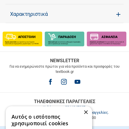
Χαρακτηριστικά
ΔΩΡΕΑΝ
NEWSLETTER
ΜΕΤΑΦΟΡΙΚΑ
Για να ενημερώνεστε πρώτοι για νέα προϊόντα και προσφορές του
textbook.gr
Δωρεάν
μεταφορικά
για
παραγγελίες
άνω
των
ΤΗΛΕΦΩΝΙΚΕΣ ΠΑΡΑΓΓΕΛΙΕΣ
49.9€
Καλέστε μας
2811217297
.
×
Εξυπηρέτηση πελατών & τηλεφωνικές παραγγελίες.
Αυτός ο ιστότοπος
Δευ. - Παρ. 9:00-17:00, Σάβ. 9:00-15:00
χρησιμοποιεί cookies