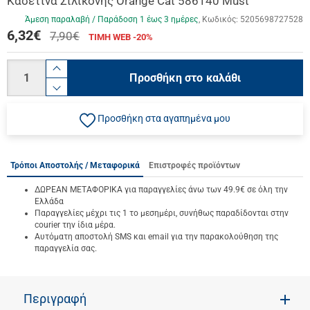
Κασετίνα Σιλικόνης Orange Cat 586140 Must
Άμεση παραλαβή / Παράδoση 1 έως 3 ημέρες
Κωδικός:
5205698727528
6,32
€
7,90€
ΤΙΜΗ WEB -20%
Ποσότητα
product.increase.quantity
Προσθήκη στο καλάθι
product.decrease.quantity
Προσθήκη στα αγαπημένα μου
Τρόποι Αποστολής / Μεταφορικά
Επιστροφές προϊόντων
ΔΩΡΕΑΝ ΜΕΤΑΦΟΡΙΚΑ για παραγγελίες άνω των 49.9€ σε όλη την
Ελλάδα
Παραγγελίες μέχρι τις 1 το μεσημέρι, συνήθως παραδίδονται στην
courier την ίδια μέρα.
Αυτόματη αποστολή SMS και email για την παρακολούθηση της
παραγγελία σας.
Περιγραφή