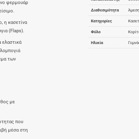
μένο φερμουάρ
Διαθεσιμότητα
Άμεση
είσιμο.
Κατηγορίες
Κασετ
, η κασετίνα
για (Flaps)
.
Φύλο
Κορίτ
α ελαστικά
Ηλικία
Γυμνά
υλομπογιά
εμα των
εθος με
ότητας που
ιβή μέσα στη