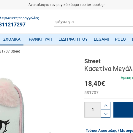
Ανακαλύψτε τον μαγικό κόσμο του textbook.gr
λεφωνικές παραγγελίες
ΑΝΑΖΗΤΗΣΗ
811217297
ΣΧΟΛΙΚΑ
ΓΡΑΦΙΚΗ ΥΛΗ
ΕΙΔΗ ΦΑΓΗΤΟΥ
LEGAMI
POLO
ΤΕΤΡΑΔΙΑ/ ΗΜΕΡΟΛΟΓΙΑ/ ΜΠΛΟΚ
ΜΕΤΑΦΡΑΣΜΕΝΗ ΠΑΙΔΙΚΗ ΛΟΓΟΤΕΧΝΙΑ
ΠΑΙΧΝΙΔΙΑ ΜΗΧΑΝΙΚΗΣ-ΠΕΙΡΑΜΑΤΑ-ΡΟΜΠΟΤΙΚΗΣ
ΜΙΚΡΟΣΚΟΠΙΑ-ΤΗΛΕΣΚΟΠΙΑ-ΔΕΙΝΟΣΑΥΡΟΙ
ΒΡΕΦΙΚΑ ΠΑΙΧΝΙΔΙΑ ΔΡΑΣΤΗΡΙΟΤΗΤΩΝ
ΠΟΔΗΛΑΤΑ - ΠΟΔΟΚΙΝΗΤΑ - ΠΑΤΙΝΙΑ
ΔΑΚΤΥΛΟΜΠΟΓΙΕΣ/ ΝΕΡΟΜΠΟΓΙΕΣ/ ΤΕΜΠΕΡΕΣ
ΤΣΑΝΤΕΣ ΕΠΑΓΓΕΛΜΑΤΙΚΕΣ POLO
1707 Street
Street
Κασετίνα Μεγάλ
Άμεση 
18,40
€
531707
Ποσότητα
product.i
product.d
Τρόποι Αποστολής / Μεταφ