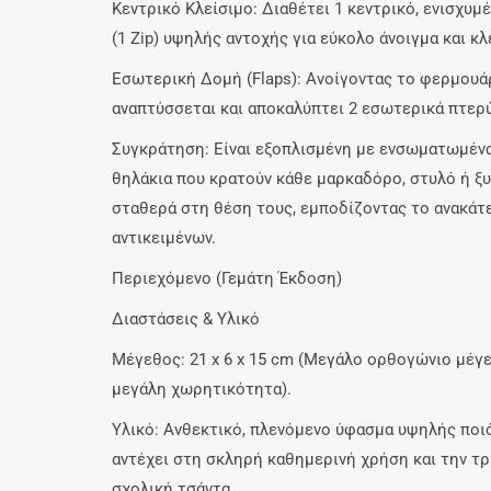
Κεντρικό Κλείσιμο
: Διαθέτει 1 κεντρικό, ενισχυ
(1 Zip)
υψηλής αντοχής για εύκολο άνοιγμα και κλ
Εσωτερική Δομή (Flaps)
: Ανοίγοντας το φερμουάρ
αναπτύσσεται και αποκαλύπτει 2 εσωτερικά πτερύ
Συγκράτηση
: Είναι εξοπλισμένη με ενσωματωμέν
θηλάκια
που κρατούν κάθε μαρκαδόρο, στυλό ή ξ
σταθερά στη θέση τους, εμποδίζοντας το ανακάτ
αντικειμένων.
Περιεχόμενο (Γεμάτη Έκδοση)
Διαστάσεις & Υλικό
Μέγεθος
: 21 x 6 x 15 cm (Μεγάλο ορθογώνιο μέγ
μεγάλη χωρητικότητα).
Υλικό
: Ανθεκτικό, πλενόμενο ύφασμα υψηλής ποι
αντέχει στη σκληρή καθημερινή χρήση και την τρ
σχολική τσάντα.