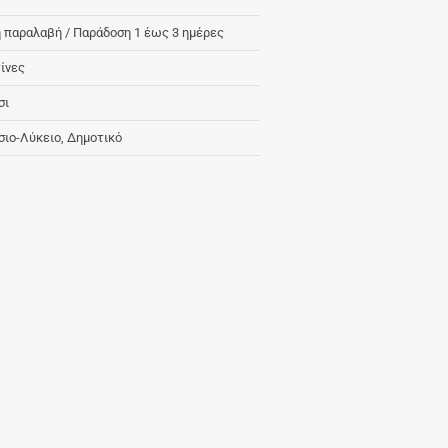
 παραλαβή / Παράδoση 1 έως 3 ημέρες
ίνες
σι
σιο-Λύκειο, Δημοτικό