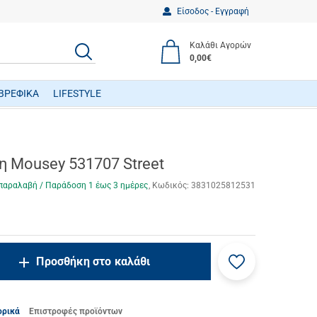
Είσοδος - Εγγραφή
Καλάθι Αγορών
ΑΝΑΖΗΤΗΣΗ
0,00€
ΒΡΕΦΙΚΑ
LIFESTYLE
ΒΡΕΦΙΚΑ ΠΑΙΧΝΙΔΙΑ ΔΡΑΣΤΗΡΙΟΤΗΤΩΝ
η Mousey 531707 Street
παραλαβή / Παράδoση 1 έως 3 ημέρες
Κωδικός:
3831025812531
Προσθήκη
ncrease.quantity
Προσθήκη στο καλάθι
στα
ecrease.quantity
αγαπημένα
μου
ορικά
Επιστροφές προϊόντων