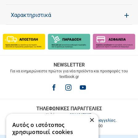
Χαρακτηριστικά
ΔΩΡΕΑΝ
NEWSLETTER
ΜΕΤΑΦΟΡΙΚΑ
Για να ενημερώνεστε πρώτοι για νέα προϊόντα και προσφορές του
textbook.gr
Δωρεάν
μεταφορικά
για
παραγγελίες
άνω
των
ΤΗΛΕΦΩΝΙΚΕΣ ΠΑΡΑΓΓΕΛΙΕΣ
49.9€
Καλέστε μας
2811217297
.
×
Εξυπηρέτηση πελατών & τηλεφωνικές παραγγελίες.
Αυτός ο ιστότοπος
Δευ. - Παρ. 9:00-17:00, Σάβ. 9:00-15:00
χρησιμοποιεί cookies