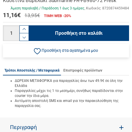
Κασετίνα Βαρελάκι Submarine FR-FB980-72 Fresk
Άμεση παραλαβή / Παράδoση 1 έως 3 ημέρες
Κωδικός:
8720874459484
11,16
€
13,95€
ΤΙΜΗ WEB -20%
Ποσότητα
product.increase.quantity
Προσθήκη στο καλάθι
product.decrease.quantity
Προσθήκη στα αγαπημένα μου
Τρόποι Αποστολής / Μεταφορικά
Επιστροφές προϊόντων
ΔΩΡΕΑΝ ΜΕΤΑΦΟΡΙΚΑ για παραγγελίες άνω των 49.9€ σε όλη την
Ελλάδα
Παραγγελίες μέχρι τις 1 το μεσημέρι, συνήθως παραδίδονται στην
courier την ίδια μέρα.
Αυτόματη αποστολή SMS και email για την παρακολούθηση της
παραγγελία σας.
Περιγραφή