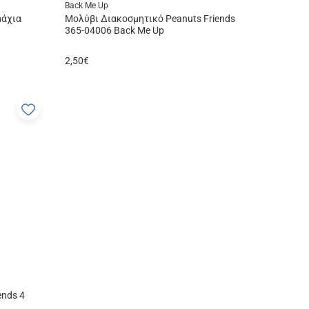
Back Me Up
μάχια
Μολύβι Διακοσμητικό Peanuts Friends
365-04006 Back Me Up
2,50
€
Προσθήκη
στα
αγαπημένα
μου
ends 4