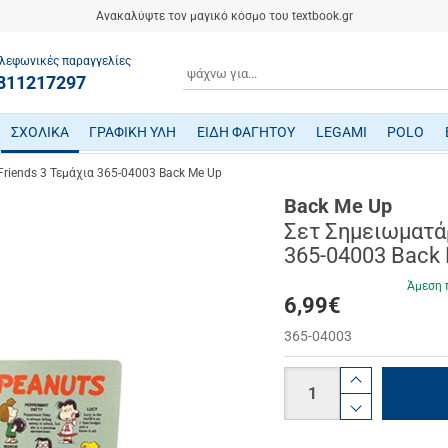
Ανακαλύψτε τον μαγικό κόσμο του textbook.gr
λεφωνικές παραγγελίες
ΑΝΑΖΗΤΗΣΗ
811217297
ΣΧΟΛΙΚΑ
ΓΡΑΦΙΚΗ ΥΛΗ
ΕΙΔΗ ΦΑΓΗΤΟΥ
LEGAMI
POLO
ΤΕΤΡΑΔΙΑ/ ΗΜΕΡΟΛΟΓΙΑ/ ΜΠΛΟΚ
ΜΕΤΑΦΡΑΣΜΕΝΗ ΠΑΙΔΙΚΗ ΛΟΓΟΤΕΧΝΙΑ
ΠΑΙΧΝΙΔΙΑ ΜΗΧΑΝΙΚΗΣ-ΠΕΙΡΑΜΑΤΑ-ΡΟΜΠΟΤΙΚΗΣ
ΜΙΚΡΟΣΚΟΠΙΑ-ΤΗΛΕΣΚΟΠΙΑ-ΔΕΙΝΟΣΑΥΡΟΙ
ΒΡΕΦΙΚΑ ΠΑΙΧΝΙΔΙΑ ΔΡΑΣΤΗΡΙΟΤΗΤΩΝ
ΠΟΔΗΛΑΤΑ - ΠΟΔΟΚΙΝΗΤΑ - ΠΑΤΙΝΙΑ
ΔΑΚΤΥΛΟΜΠΟΓΙΕΣ/ ΝΕΡΟΜΠΟΓΙΕΣ/ ΤΕΜΠΕΡΕΣ
ΤΣΑΝΤΕΣ ΕΠΑΓΓΕΛΜΑΤΙΚΕΣ POLO
riends 3 Τεμάχια 365-04003 Back Me Up
Back Me Up
Σετ Σημειωματάρ
365-04003 Back
Άμεση 
6,99
€
365-04003
Ποσότητα
product.i
product.d