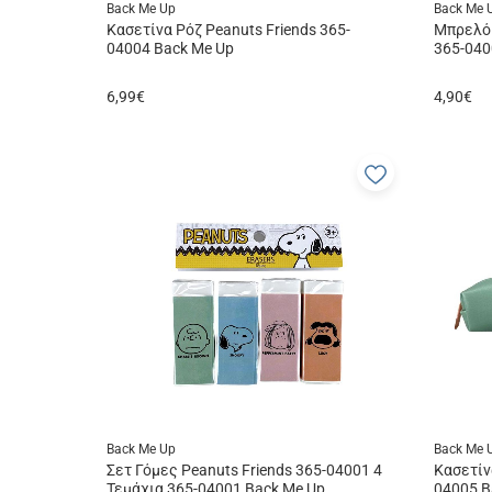
Back Me Up
Back Me 
Κασετίνα Ρόζ Peanuts Friends 365-
Μπρελόκ
04004 Back Me Up
365-040
6,99
€
4,90
€
Προσθήκη
στα
αγαπημέν
μου
Back Me Up
Back Me 
Σετ Γόμες Peanuts Friends 365-04001 4
Κασετίν
Τεμάχια 365-04001 Back Me Up
04005 B