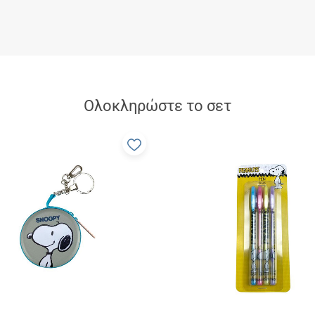
Ολοκληρώστε το σετ
Προσθήκη
στα
α
αγαπημένα
μου