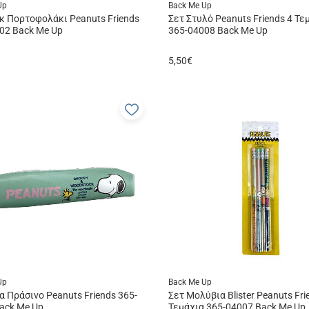
Up
Back Me Up
 Πορτοφολάκι Peanuts Friends
Σετ Στυλό Peanuts Friends 4 Τε
02 Back Me Up
365-04008 Back Me Up
5,50
€
Προσθήκη
στα
α
αγαπημένα
μου
Up
Back Me Up
α Πράσινο Peanuts Friends 365-
Σετ Μολύβια Blister Peanuts Fri
ack Me Up
Τεμάχια 365-04007 Back Me Up