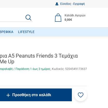
Είσοδος - Εγγραφή
Καλάθι Αγορών
ΑΝΑΖΗΤΗΣΗ
0,00€
ΒΡΕΦΙΚΑ
LIFESTYLE
ΒΡΕΦΙΚΑ ΠΑΙΧΝΙΔΙΑ ΔΡΑΣΤΗΡΙΟΤΗΤΩΝ
ια Α5 Peanuts Friends 3 Τεμάχια
 Me Up
παραλαβή / Παράδoση 1 έως 3 ημέρες
Κωδικός:
5204549173637
Προσθήκη
ncrease.quantity
Προσθήκη στο καλάθι
στα
ecrease.quantity
αγαπημένα
μου