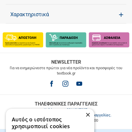
Χαρακτηριστικά
ΔΩΡΕΑΝ
NEWSLETTER
ΜΕΤΑΦΟΡΙΚΑ
Για να ενημερώνεστε πρώτοι για νέα προϊόντα και προσφορές του
textbook.gr
Δωρεάν
μεταφορικά
για
παραγγελίες
άνω
των
ΤΗΛΕΦΩΝΙΚΕΣ ΠΑΡΑΓΓΕΛΙΕΣ
49.9€
Καλέστε μας
2811217297
.
×
Εξυπηρέτηση πελατών & τηλεφωνικές παραγγελίες.
Αυτός ο ιστότοπος
Δευ. - Παρ. 9:00-17:00, Σάβ. 9:00-15:00
χρησιμοποιεί cookies