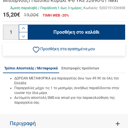
Μπουρνούζι Παιδικό Κοραλί 4-6 YRS 32690-01 Next
Άμεση παραλαβή / Παράδoση 1 έως 3 ημέρες
Κωδικός:
5202151326908
15,20
€
19,00€
ΤΙΜΗ WEB -20%
Ποσότητα
product.increase.quantity
Προσθήκη στο καλάθι
product.decrease.quantity
Προσθήκη στα αγαπημένα μου
Τρόποι Αποστολής / Μεταφορικά
Επιστροφές προϊόντων
ΔΩΡΕΑΝ ΜΕΤΑΦΟΡΙΚΑ για παραγγελίες άνω των 49.9€ σε όλη την
Ελλάδα
Παραγγελίες μέχρι τις 1 το μεσημέρι, συνήθως παραδίδονται στην
courier την ίδια μέρα.
Αυτόματη αποστολή SMS και email για την παρακολούθηση της
παραγγελία σας.
Περιγραφή