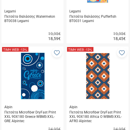
Legami
Legami
Πετσέτα Θαλάσσης Watermelon
Πετσέτα Θαλάσσης Pufferfish
BT0038 Legami
BT0031 Legami
19,95€
19,95€
18,59
€
18,45
€
Γρήγορη
Γρήγορη
αγορά
αγορά
ΤΙΜΗ WEB
-13%
ΤΙΜΗ WEB
-13%
Προσθήκη
Π
στα
σ
αγαπημένα
α
μου
μ
Alpin
Alpin
Πετσέτα Microfiber DryFast Print
Πετσέτα Microfiber DryFast Print
XXL 90X180 Greece WBMS-XXL-
XXL 90X180 Africa O WBMS-XXL-
GRE Alpintec
AFRO Alpintec
24,95€
24,95€