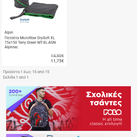
Alpin
Πετσέτα Microfiber DrySoft XL
75x150 Terry Green MT-XL-AGN
Alpintec
14,50€
11,75
€
Γρήγορη
αγορά
Προϊόντα 1 έως 15 από 15
Σελίδα 1 από 1