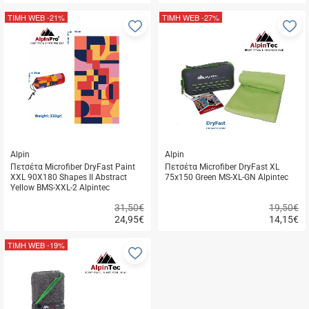
Γρήγορη
Γρήγορη
αγορά
αγορά
ΤΙΜΗ WEB
-21%
ΤΙΜΗ WEB
-27%
Προσθήκη
Π
στα
σ
αγαπημένα
α
μου
μ
Alpin
Alpin
Πετσέτα Microfiber DryFast Paint
Πετσέτα Microfiber DryFast XL
XXL 90X180 Shapes II Abstract
75x150 Green MS-XL-GN Alpintec
Yellow BMS-XXL-2 Alpintec
31,50€
19,50€
24,95
€
14,15
€
Γρήγορη
Γρήγορη
αγορά
αγορά
ΤΙΜΗ WEB
-19%
Προσθήκη
στα
αγαπημένα
μου