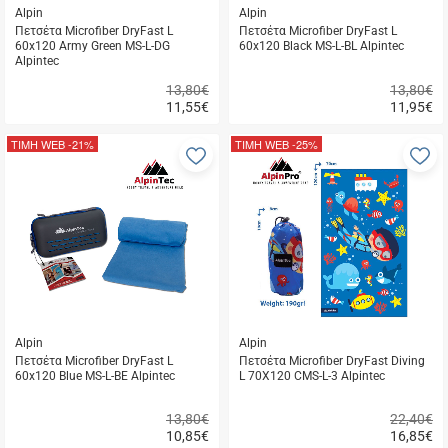
Alpin
Alpin
Πετσέτα Microfiber DryFast L
Πετσέτα Microfiber DryFast L
60x120 Army Green MS-L-DG
60x120 Black MS-L-BL Alpintec
Alpintec
13,80€
13,80€
11,55
€
11,95
€
Γρήγορη
Γρήγορη
αγορά
αγορά
ΤΙΜΗ WEB
-21%
ΤΙΜΗ WEB
-25%
Προσθήκη
Π
στα
σ
αγαπημένα
α
μου
μ
Alpin
Alpin
Πετσέτα Microfiber DryFast L
Πετσέτα Microfiber DryFast Diving
60x120 Blue MS-L-BE Alpintec
L 70X120 CMS-L-3 Alpintec
13,80€
22,40€
10,85
€
16,85
€