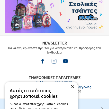
ΔΩΡΕΑΝ
NEWSLETTER
ΜΕΤΑΦΟΡΙΚΑ
Για να ενημερώνεστε πρώτοι για νέα προϊόντα και προσφορές του
textbook.gr
Δωρεάν
μεταφορικά
για
παραγγελίες
άνω
των
ΤΗΛΕΦΩΝΙΚΕΣ ΠΑΡΑΓΓΕΛΙΕΣ
49.9€
Καλέστε μας
2811217297
.
×
Εξυπηρέτηση πελατών & τηλεφωνικές παραγγελίες.
Αυτός ο ιστότοπος
Δευ. - Παρ. 9:00-17:00, Σάβ. 9:00-15:00
χρησιμοποιεί cookies
Αυτός ο ιστότοπος χρησιμοποιεί cookies
για τη βελτίωση της εμπειρίας των
HOT ΚΑΤΗΓΟΡΙΕΣ