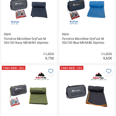
μου
μ
Alpin
Alpin
Πετσέτα Microfiber DryFast Μ
Πετσέτα Microfiber DryFast Μ
50x100 Navy MS-M-NV Alpintec
50x100 Blue MS-M-BE Alpintec
11,80€
11,80€
9,75
€
9,65
€
Γρήγορη
Γρήγορη
αγορά
αγορά
ΤΙΜΗ WEB
-16%
ΤΙΜΗ WEB
-13%
Προσθήκη
Π
στα
σ
αγαπημένα
α
μου
μ