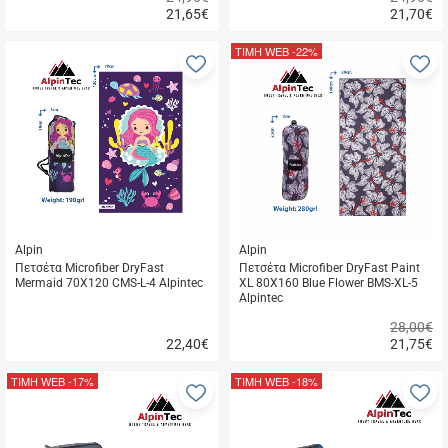
21,65
€
21,70
€
Γρήγορη
Γρήγορη
αγορά
αγορά
ΤΙΜΗ WEB
-22%
Προσθήκη
Π
στα
σ
αγαπημένα
α
μου
μ
Alpin
Alpin
Πετσέτα Microfiber DryFast
Πετσέτα Microfiber DryFast Paint
Mermaid 70X120 CMS-L-4 Alpintec
XL 80X160 Blue Flower BMS-XL-5
Alpintec
28,00€
22,40
€
21,75
€
Γρήγορη
Γρήγορη
αγορά
αγορά
ΤΙΜΗ WEB
-17%
ΤΙΜΗ WEB
-18%
Προσθήκη
Π
στα
σ
αγαπημένα
α