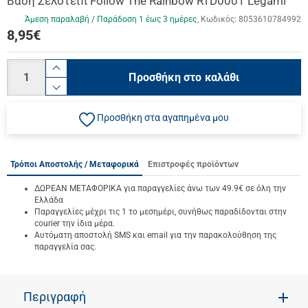
Βάση Σελοτέιπ Follow The Rainbow RTD0001 Legami
Άμεση παραλαβή / Παράδoση 1 έως 3 ημέρες
Κωδικός:
8053610784992
8,95
€
Ποσότητα
product.increase.quantity
Προσθήκη στο καλάθι
product.decrease.quantity
Προσθήκη στα αγαπημένα μου
Τρόποι Αποστολής / Μεταφορικά
Επιστροφές προϊόντων
ΔΩΡΕΑΝ ΜΕΤΑΦΟΡΙΚΑ για παραγγελίες άνω των 49.9€ σε όλη την
Ελλάδα
Παραγγελίες μέχρι τις 1 το μεσημέρι, συνήθως παραδίδονται στην
courier την ίδια μέρα.
Αυτόματη αποστολή SMS και email για την παρακολούθηση της
παραγγελία σας.
Περιγραφή