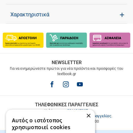
Χαρακτηριστικά
ΔΩΡΕΑΝ
NEWSLETTER
ΜΕΤΑΦΟΡΙΚΑ
Για να ενημερώνεστε πρώτοι για νέα προϊόντα και προσφορές του
textbook.gr
Δωρεάν
μεταφορικά
για
παραγγελίες
άνω
των
ΤΗΛΕΦΩΝΙΚΕΣ ΠΑΡΑΓΓΕΛΙΕΣ
49.9€
Καλέστε μας
2811217297
.
×
Εξυπηρέτηση πελατών & τηλεφωνικές παραγγελίες.
Αυτός ο ιστότοπος
Δευ. - Παρ. 9:00-17:00, Σάβ. 9:00-15:00
χρησιμοποιεί cookies