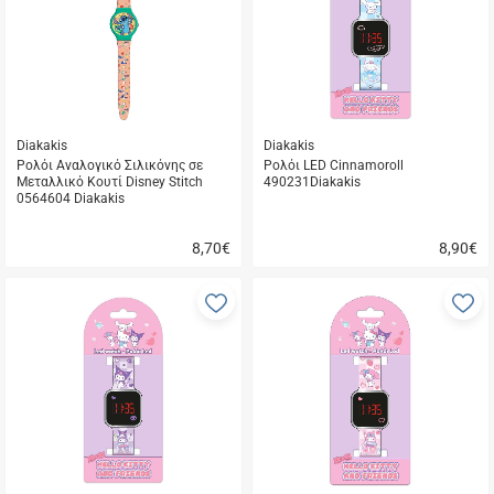
μου
μ
Diakakis
Diakakis
Ρολόι Αναλογικό Σιλικόνης σε
Ρολόι LED Cinnamoroll
Μεταλλικό Κουτί Disney Stitch
490231Diakakis
0564604 Diakakis
8,70
€
8,90
€
Γρήγορη
Γρήγορη
αγορά
αγορά
Προσθήκη
Π
στα
σ
αγαπημένα
α
μου
μ