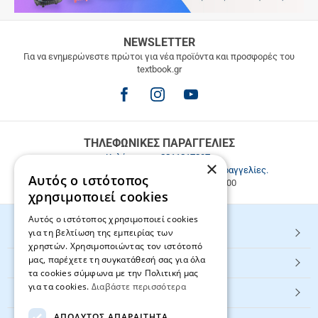
ΔΩΡΕΑΝ
NEWSLETTER
ΜΕΤΑΦΟΡΙΚΑ
Για να ενημερώνεστε πρώτοι για νέα προϊόντα και προσφορές του
textbook.gr
Δωρεάν
μεταφορικά
για
παραγγελίες
άνω
των
ΤΗΛΕΦΩΝΙΚΕΣ ΠΑΡΑΓΓΕΛΙΕΣ
49.9€
Καλέστε μας
2811217297
.
×
Εξυπηρέτηση πελατών & τηλεφωνικές παραγγελίες.
Αυτός ο ιστότοπος
Δευ. - Παρ. 9:00-17:00, Σάβ. 9:00-15:00
χρησιμοποιεί cookies
Αυτός ο ιστότοπος χρησιμοποιεί cookies
για τη βελτίωση της εμπειρίας των
HOT ΚΑΤΗΓΟΡΙΕΣ
χρηστών. Χρησιμοποιώντας τον ιστότοπό
μας, παρέχετε τη συγκατάθεσή σας για όλα
ΕΞΥΠΗΡΕΤΗΣΗ ΠΕΛΑΤΩΝ
τα cookies σύμφωνα με την Πολιτική μας
για τα cookies.
Διαβάστε περισσότερα
Textbook.gr
ΑΠΟΛΎΤΩΣ ΑΠΑΡΑΊΤΗΤΑ