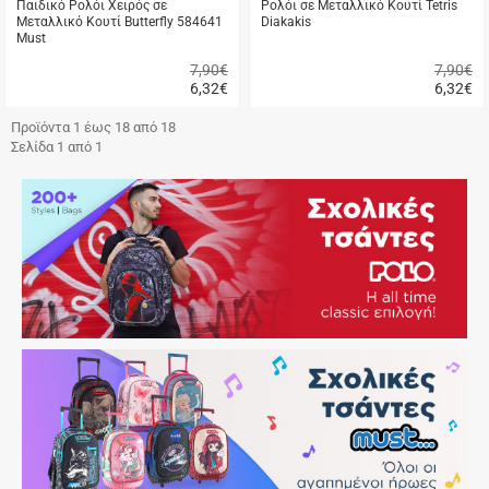
Παιδικό Ρολόι Χειρός σε
Ρολόι σε Μεταλλικό Κουτί Tetris
Μεταλλικό Κουτί Butterfly 584641
Diakakis
Must
7,90€
7,90€
6,32
€
6,32
€
Γρήγορη
Γρήγορη
αγορά
αγορά
Προϊόντα 1 έως 18 από 18
Σελίδα 1 από 1