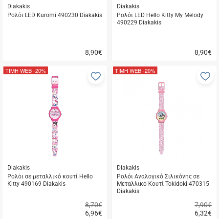
Diakakis
Diakakis
Ρολόι LED Kuromi 490230 Diakakis
Ρολόι LED Hello Kitty My Melody
490229 Diakakis
8,90
€
8,90
€
Γρήγορη
Γρήγορη
αγορά
αγορά
ΤΙΜΗ WEB
-20%
ΤΙΜΗ WEB
-20%
Προσθήκη
Π
στα
σ
αγαπημένα
α
μου
μ
Diakakis
Diakakis
Ρολόι σε μεταλλικό κουτί Hello
Ρολόι Αναλογικό Σιλικόνης σε
Kitty 490169 Diakakis
Μεταλλικό Κουτί Tokidoki 470315
Diakakis
8,70€
7,90€
6,96
€
6,32
€