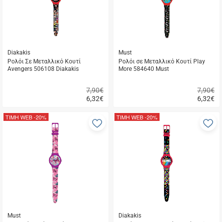
Diakakis
Must
Ρολόι Σε Μεταλλικό Κουτί
Ρολόι σε Μεταλλικό Κουτί Play
Avengers 506108 Diakakis
More 584640 Must
7,90€
7,90€
6,32
€
6,32
€
Γρήγορη
Γρήγορη
αγορά
αγορά
ΤΙΜΗ WEB
-20%
ΤΙΜΗ WEB
-20%
Προσθήκη
Π
στα
σ
αγαπημένα
α
μου
μ
Must
Diakakis