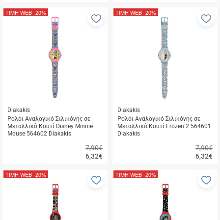
Γρήγορη
Γρήγορη
αγορά
αγορά
ΤΙΜΗ WEB
-20%
ΤΙΜΗ WEB
-20%
Προσθήκη
Π
στα
σ
αγαπημένα
α
μου
μ
Diakakis
Diakakis
Ρολόι Αναλογικό Σιλικόνης σε
Ρολόι Αναλογικό Σιλικόνης σε
Μεταλλικό Κουτί Disney Minnie
Μεταλλικό Κουτί Frozen 2 564601
Mouse 564602 Diakakis
Diakakis
7,90€
7,90€
6,32
€
6,32
€
Γρήγορη
Γρήγορη
αγορά
αγορά
ΤΙΜΗ WEB
-20%
ΤΙΜΗ WEB
-20%
Προσθήκη
Π
στα
σ
αγαπημένα
α
μου
μ