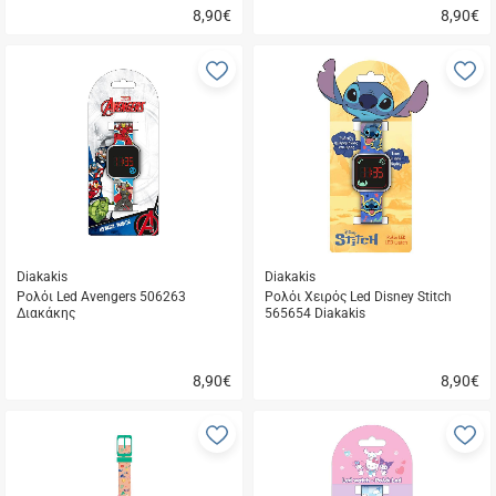
8,90
€
8,90
€
Γρήγορη
Γρήγορη
αγορά
αγορά
Προσθήκη
Π
στα
σ
αγαπημένα
α
μου
μ
Diakakis
Diakakis
Ρολόι Led Avengers 506263
Ρολόι Χειρός Led Disney Stitch
Διακάκης
565654 Diakakis
8,90
€
8,90
€
Γρήγορη
Γρήγορη
αγορά
αγορά
Προσθήκη
Π
στα
σ
αγαπημένα
α