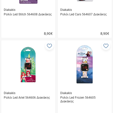
Diakakis
Diakakis
Ρολόι Led Stitch 564608 Διακάκης
Ρολόι Led Cars 564607 Διακάκης
8,90
€
8,90
€
Γρήγορη
Γρήγορη
αγορά
αγορά
Προσθήκη
Π
στα
σ
αγαπημένα
α
μου
μ
Diakakis
Diakakis
Ρολόι Led Ariel 564606 Διακάκης
Ρολόι Led Frozen 564605
Διακάκης