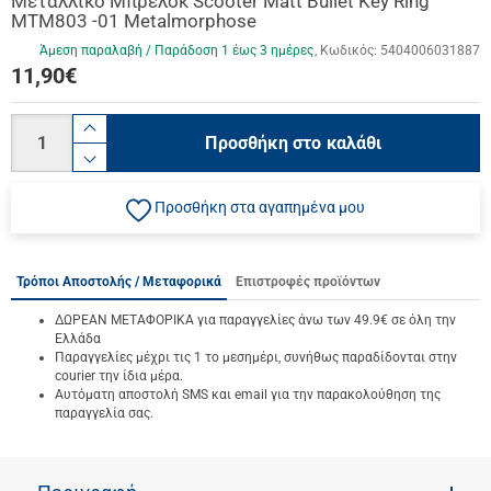
Μεταλλικό Μπρελόκ Scooter Matt Bullet Key Ring
MTM803 -01 Metalmorphose
Άμεση παραλαβή / Παράδoση 1 έως 3 ημέρες
Κωδικός:
5404006031887
11,90
€
Ποσότητα
product.increase.quantity
Προσθήκη στο καλάθι
product.decrease.quantity
Προσθήκη στα αγαπημένα μου
Τρόποι Αποστολής / Μεταφορικά
Επιστροφές προϊόντων
ΔΩΡΕΑΝ ΜΕΤΑΦΟΡΙΚΑ για παραγγελίες άνω των 49.9€ σε όλη την
Ελλάδα
Παραγγελίες μέχρι τις 1 το μεσημέρι, συνήθως παραδίδονται στην
courier την ίδια μέρα.
Αυτόματη αποστολή SMS και email για την παρακολούθηση της
παραγγελία σας.