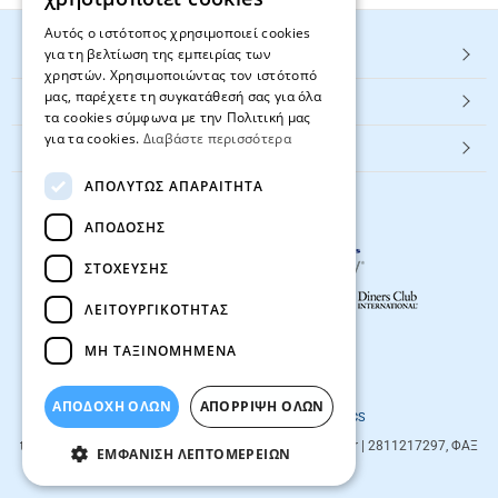
Αυτός ο ιστότοπος χρησιμοποιεί cookies
για τη βελτίωση της εμπειρίας των
HOT ΚΑΤΗΓΟΡΙΕΣ
χρηστών. Χρησιμοποιώντας τον ιστότοπό
μας, παρέχετε τη συγκατάθεσή σας για όλα
ΕΞΥΠΗΡΕΤΗΣΗ ΠΕΛΑΤΩΝ
τα cookies σύμφωνα με την Πολιτική μας
για τα cookies.
Διαβάστε περισσότερα
Textbook.gr
ΑΠΟΛΎΤΩΣ ΑΠΑΡΑΊΤΗΤΑ
ΑΠΌΔΟΣΗΣ
ΣΤΌΧΕΥΣΗΣ
ΛΕΙΤΟΥΡΓΙΚΌΤΗΤΑΣ
ΜΗ ΤΑΞΙΝΟΜΗΜΈΝΑ
© 2026
textbook.gr
All rights reserved
ΑΠΟΔΟΧΗ ΟΛΩΝ
ΑΠΌΡΡΙΨΗ ΌΛΩΝ
Designed & developed by
NETMECHANICS
textbook.gr
Evans 85
71201
,
Heraklio
| info@textbook.gr | 2811217297, ΦΑΞ
ΕΜΦΆΝΙΣΗ ΛΕΠΤΟΜΕΡΕΙΏΝ
2810283273