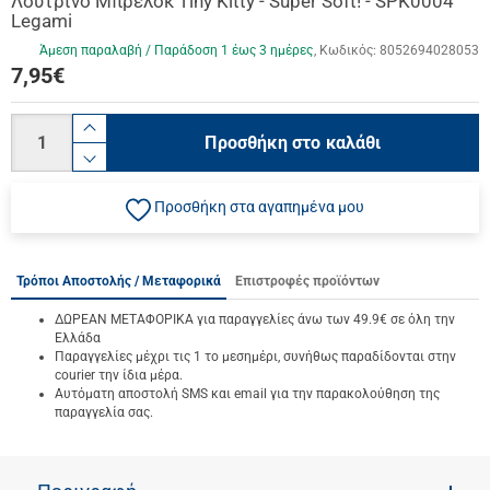
Λούτρινο Μπρελόκ Tiny Kitty - Super Soft! - SPK0004
Legami
Άμεση παραλαβή / Παράδoση 1 έως 3 ημέρες
Κωδικός:
8052694028053
7,95
€
Ποσότητα
product.increase.quantity
Προσθήκη στο καλάθι
product.decrease.quantity
Προσθήκη στα αγαπημένα μου
Τρόποι Αποστολής / Μεταφορικά
Επιστροφές προϊόντων
ΔΩΡΕΑΝ ΜΕΤΑΦΟΡΙΚΑ για παραγγελίες άνω των 49.9€ σε όλη την
Ελλάδα
Παραγγελίες μέχρι τις 1 το μεσημέρι, συνήθως παραδίδονται στην
courier την ίδια μέρα.
Αυτόματη αποστολή SMS και email για την παρακολούθηση της
παραγγελία σας.