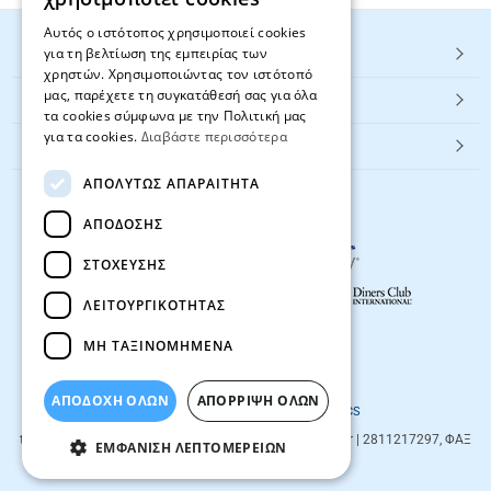
Αυτός ο ιστότοπος χρησιμοποιεί cookies
για τη βελτίωση της εμπειρίας των
HOT ΚΑΤΗΓΟΡΙΕΣ
χρηστών. Χρησιμοποιώντας τον ιστότοπό
μας, παρέχετε τη συγκατάθεσή σας για όλα
ΕΞΥΠΗΡΕΤΗΣΗ ΠΕΛΑΤΩΝ
τα cookies σύμφωνα με την Πολιτική μας
για τα cookies.
Διαβάστε περισσότερα
Textbook.gr
ΑΠΟΛΎΤΩΣ ΑΠΑΡΑΊΤΗΤΑ
ΑΠΌΔΟΣΗΣ
ΣΤΌΧΕΥΣΗΣ
ΛΕΙΤΟΥΡΓΙΚΌΤΗΤΑΣ
ΜΗ ΤΑΞΙΝΟΜΗΜΈΝΑ
© 2026
textbook.gr
All rights reserved
ΑΠΟΔΟΧΗ ΟΛΩΝ
ΑΠΌΡΡΙΨΗ ΌΛΩΝ
Designed & developed by
NETMECHANICS
textbook.gr
Evans 85
71201
,
Heraklio
| info@textbook.gr | 2811217297, ΦΑΞ
ΕΜΦΆΝΙΣΗ ΛΕΠΤΟΜΕΡΕΙΏΝ
2810283273