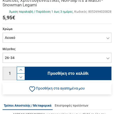
Κάλτσες Χριστουγεννιάτικες Non-Slip It's a Match -
Snowman Legami
Άμεση παραλαβή / Παράδoση 1 έως 3 ημέρες
Κωδικός:
8052694020828
5,95
€
Χρώμα
Μέγεθος
Ποσότητα
product.increase.quantity
Προσθήκη στο καλάθι
product.decrease.quantity
Προσθήκη στα αγαπημένα μου
Τρόποι Αποστολής / Μεταφορικά
Επιστροφές προϊόντων