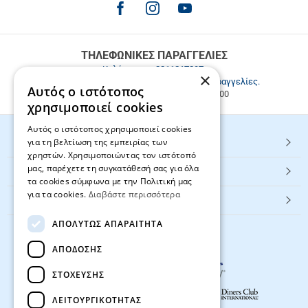
για
παραγγελίες
άνω
των
ΤΗΛΕΦΩΝΙΚΕΣ ΠΑΡΑΓΓΕΛΙΕΣ
49.9€
Καλέστε μας
2811217297
.
×
Εξυπηρέτηση πελατών & τηλεφωνικές παραγγελίες.
Αυτός ο ιστότοπος
Δευ. - Παρ. 9:00-17:00, Σάβ. 9:00-15:00
χρησιμοποιεί cookies
Αυτός ο ιστότοπος χρησιμοποιεί cookies
για τη βελτίωση της εμπειρίας των
HOT ΚΑΤΗΓΟΡΙΕΣ
χρηστών. Χρησιμοποιώντας τον ιστότοπό
μας, παρέχετε τη συγκατάθεσή σας για όλα
ΕΞΥΠΗΡΕΤΗΣΗ ΠΕΛΑΤΩΝ
τα cookies σύμφωνα με την Πολιτική μας
για τα cookies.
Διαβάστε περισσότερα
Textbook.gr
ΑΠΟΛΎΤΩΣ ΑΠΑΡΑΊΤΗΤΑ
ΑΠΌΔΟΣΗΣ
ΣΤΌΧΕΥΣΗΣ
ΛΕΙΤΟΥΡΓΙΚΌΤΗΤΑΣ