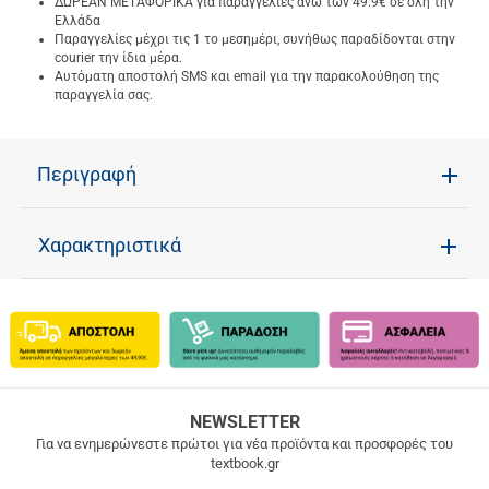
ΔΩΡΕΑΝ ΜΕΤΑΦΟΡΙΚΑ για παραγγελίες άνω των 49.9€ σε όλη την
Ελλάδα
Παραγγελίες μέχρι τις 1 το μεσημέρι, συνήθως παραδίδονται στην
courier την ίδια μέρα.
Αυτόματη αποστολή SMS και email για την παρακολούθηση της
παραγγελία σας.
Περιγραφή
Χαρακτηριστικά
ΔΩΡΕΑΝ
NEWSLETTER
ΜΕΤΑΦΟΡΙΚΑ
Για να ενημερώνεστε πρώτοι για νέα προϊόντα και προσφορές του
textbook.gr
Δωρεάν
μεταφορικά