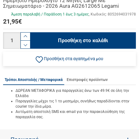
Ημερήσιο Hμερολόγιο 12 Mήνες Large Mε
Σημειωματάριο - 2026 Aura AG2612065 Legami
Άμεση παραλαβή / Παράδoση 1 έως 3 ημέρες
Κωδικός:
8052694031978
21,95
€
Ποσότητα
product.increase.quantity
Προσθήκη στο καλάθι
product.decrease.quantity
Προσθήκη στα αγαπημένα μου
Τρόποι Αποστολής / Μεταφορικά
Επιστροφές προϊόντων
ΔΩΡΕΑΝ ΜΕΤΑΦΟΡΙΚΑ για παραγγελίες άνω των 49.9€ σε όλη την
Ελλάδα
Παραγγελίες μέχρι τις 1 το μεσημέρι, συνήθως παραδίδονται στην
courier την ίδια μέρα.
Αυτόματη αποστολή SMS και email για την παρακολούθηση της
παραγγελία σας.