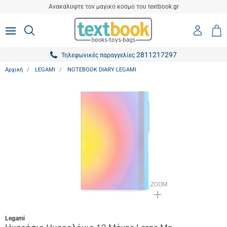
είσιμο
Ανακαλύψτε τον μαγικό κόσμο του textbook.gr
ton.menuForth
Είσοδο
ΑΝΑΖΗΤΗΣΗ
MENU
Καλ
0,0
-
Αγο
ton.menuForth
Εγγραφ
2811217297
Τηλεφωνικές παραγγελίες
ton.menuForth
Αρχική
LEGAMI
NOTEBOOK DIARY LEGAMI
ton.menuForth
ton.menuForth
ton.menuForth
ton.menuForth
ton.menuForth
ton.menuForth
ZOOM
Legami