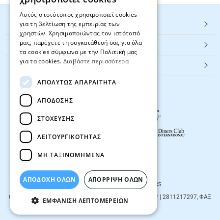
Αυτός ο ιστότοπος χρησιμοποιεί cookies
για τη βελτίωση της εμπειρίας των
HOT ΚΑΤΗΓΟΡΙΕΣ
χρηστών. Χρησιμοποιώντας τον ιστότοπό
μας, παρέχετε τη συγκατάθεσή σας για όλα
ΕΞΥΠΗΡΕΤΗΣΗ ΠΕΛΑΤΩΝ
τα cookies σύμφωνα με την Πολιτική μας
για τα cookies.
Διαβάστε περισσότερα
Textbook.gr
ΑΠΟΛΎΤΩΣ ΑΠΑΡΑΊΤΗΤΑ
ΑΠΌΔΟΣΗΣ
ΣΤΌΧΕΥΣΗΣ
ΛΕΙΤΟΥΡΓΙΚΌΤΗΤΑΣ
ΜΗ ΤΑΞΙΝΟΜΗΜΈΝΑ
© 2026
textbook.gr
All rights reserved
ΑΠΟΔΟΧΗ ΟΛΩΝ
ΑΠΌΡΡΙΨΗ ΌΛΩΝ
Designed & developed by
NETMECHANICS
textbook.gr
Evans 85
71201
,
Heraklio
| info@textbook.gr | 2811217297, ΦΑΞ
ΕΜΦΆΝΙΣΗ ΛΕΠΤΟΜΕΡΕΙΏΝ
2810283273