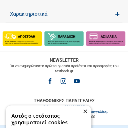
Χαρακτηριστικά
ΔΩΡΕΑΝ
NEWSLETTER
ΜΕΤΑΦΟΡΙΚΑ
Για να ενημερώνεστε πρώτοι για νέα προϊόντα και προσφορές του
textbook.gr
Δωρεάν
μεταφορικά
για
παραγγελίες
άνω
των
ΤΗΛΕΦΩΝΙΚΕΣ ΠΑΡΑΓΓΕΛΙΕΣ
49.9€
Καλέστε μας
2811217297
.
×
Εξυπηρέτηση πελατών & τηλεφωνικές παραγγελίες.
Αυτός ο ιστότοπος
Δευ. - Παρ. 9:00-17:00, Σάβ. 9:00-15:00
χρησιμοποιεί cookies