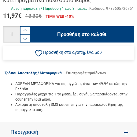
Κάτι Πραγματικά Πολύ Ωραίο Ίκαρος
Άμεση παραλαβή / Παράδoση 1 έως 3 ημέρες
Κωδικός:
9789605726751
11,97
€
13,30€
ΤΙΜΗ WEB -10%
Ποσότητα
product.increase.quantity
Προσθήκη στο καλάθι
product.decrease.quantity
Προσθήκη στα αγαπημένα μου
Τρόποι Αποστολής / Μεταφορικά
Επιστροφές προϊόντων
ΔΩΡΕΑΝ ΜΕΤΑΦΟΡΙΚΑ για παραγγελίες άνω των 49.9€ σε όλη την
Ελλάδα
Παραγγελίες μέχρι τις 1 το μεσημέρι, συνήθως παραδίδονται στην
courier την ίδια μέρα.
Αυτόματη αποστολή SMS και email για την παρακολούθηση της
παραγγελία σας.
Περιγραφή