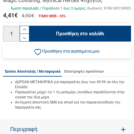
Magic Colouring: Mythical Heroes Ψυχογιός
Άμεση παραλαβή / Παράδoση 1 έως 3 ημέρες
Κωδικός:
9786180159905
4,41
€
4,90€
ΤΙΜΗ WEB -10%
Ποσότητα
product.increase.quantity
Προσθήκη στο καλάθι
product.decrease.quantity
Προσθήκη στα αγαπημένα μου
Τρόποι Αποστολής / Μεταφορικά
Επιστροφές προϊόντων
ΔΩΡΕΑΝ ΜΕΤΑΦΟΡΙΚΑ για παραγγελίες άνω των 49.9€ σε όλη την
Ελλάδα
Παραγγελίες μέχρι τις 1 το μεσημέρι, συνήθως παραδίδονται στην
courier την ίδια μέρα.
Αυτόματη αποστολή SMS και email για την παρακολούθηση της
παραγγελία σας.
Περιγραφή