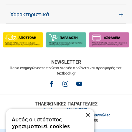
Χαρακτηριστικά
ΔΩΡΕΑΝ
NEWSLETTER
ΜΕΤΑΦΟΡΙΚΑ
Για να ενημερώνεστε πρώτοι για νέα προϊόντα και προσφορές του
textbook.gr
Δωρεάν
μεταφορικά
για
παραγγελίες
άνω
των
ΤΗΛΕΦΩΝΙΚΕΣ ΠΑΡΑΓΓΕΛΙΕΣ
49.9€
Καλέστε μας
2811217297
.
×
Εξυπηρέτηση πελατών & τηλεφωνικές παραγγελίες.
Αυτός ο ιστότοπος
Δευ. - Παρ. 9:00-17:00, Σάβ. 9:00-15:00
χρησιμοποιεί cookies