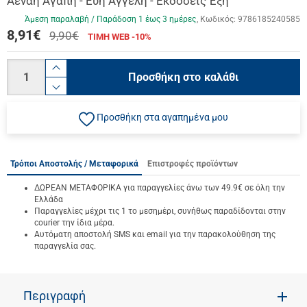
Αέναη Αγάπη - Εύη Αγγέλη - Εκδόσεις Έξη
Άμεση παραλαβή / Παράδoση 1 έως 3 ημέρες
Κωδικός:
9786185240585
8,91
€
9,90€
ΤΙΜΗ WEB -10%
Ποσότητα
product.increase.quantity
Προσθήκη στο καλάθι
product.decrease.quantity
Προσθήκη στα αγαπημένα μου
Τρόποι Αποστολής / Μεταφορικά
Επιστροφές προϊόντων
ΔΩΡΕΑΝ ΜΕΤΑΦΟΡΙΚΑ για παραγγελίες άνω των 49.9€ σε όλη την
Ελλάδα
Παραγγελίες μέχρι τις 1 το μεσημέρι, συνήθως παραδίδονται στην
courier την ίδια μέρα.
Αυτόματη αποστολή SMS και email για την παρακολούθηση της
παραγγελία σας.
Περιγραφή