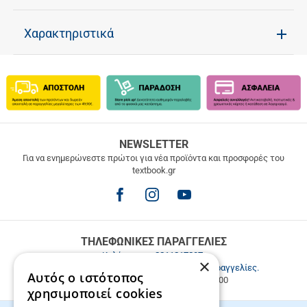
Χαρακτηριστικά
ΔΩΡΕΑΝ
NEWSLETTER
ΜΕΤΑΦΟΡΙΚΑ
Για να ενημερώνεστε πρώτοι για νέα προϊόντα και προσφορές του
textbook.gr
Δωρεάν
μεταφορικά
για
παραγγελίες
άνω
των
ΤΗΛΕΦΩΝΙΚΕΣ ΠΑΡΑΓΓΕΛΙΕΣ
49.9€
Καλέστε μας
2811217297
.
×
Εξυπηρέτηση πελατών & τηλεφωνικές παραγγελίες.
Αυτός ο ιστότοπος
Δευ. - Παρ. 9:00-17:00, Σάβ. 9:00-15:00
χρησιμοποιεί cookies