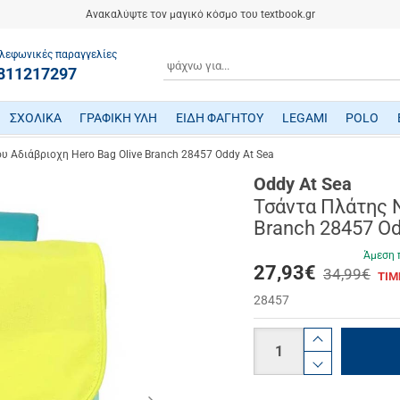
Ανακαλύψτε τον μαγικό κόσμο του textbook.gr
λεφωνικές παραγγελίες
ΑΝΑΖΗΤΗΣΗ
811217297
ΣΧΟΛΙΚΑ
ΓΡΑΦΙΚΗ ΥΛΗ
ΕΙΔΗ ΦΑΓΗΤΟΥ
LEGAMI
POLO
ΤΕΤΡΑΔΙΑ/ ΗΜΕΡΟΛΟΓΙΑ/ ΜΠΛΟΚ
ΜΕΤΑΦΡΑΣΜΕΝΗ ΠΑΙΔΙΚΗ ΛΟΓΟΤΕΧΝΙΑ
ΠΑΙΧΝΙΔΙΑ ΜΗΧΑΝΙΚΗΣ-ΠΕΙΡΑΜΑΤΑ-ΡΟΜΠΟΤΙΚΗΣ
ΜΙΚΡΟΣΚΟΠΙΑ-ΤΗΛΕΣΚΟΠΙΑ-ΔΕΙΝΟΣΑΥΡΟΙ
ΒΡΕΦΙΚΑ ΠΑΙΧΝΙΔΙΑ ΔΡΑΣΤΗΡΙΟΤΗΤΩΝ
ΠΟΔΗΛΑΤΑ - ΠΟΔΟΚΙΝΗΤΑ - ΠΑΤΙΝΙΑ
ΔΑΚΤΥΛΟΜΠΟΓΙΕΣ/ ΝΕΡΟΜΠΟΓΙΕΣ/ ΤΕΜΠΕΡΕΣ
ΤΣΑΝΤΕΣ ΕΠΑΓΓΕΛΜΑΤΙΚΕΣ POLO
υ Αδιάβριοχη Hero Bag Olive Branch 28457 Oddy At Sea
Oddy At Sea
Τσάντα Πλάτης N
Branch 28457 Od
Άμεση 
27,93
€
34,99€
ΤΙΜ
28457
Ποσότητα
product.i
product.d