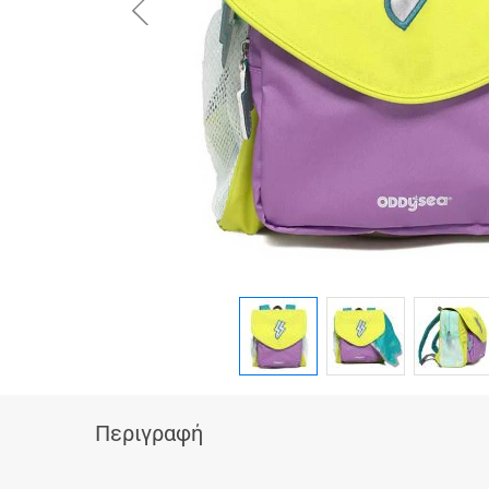
button.prev
Περιγραφή