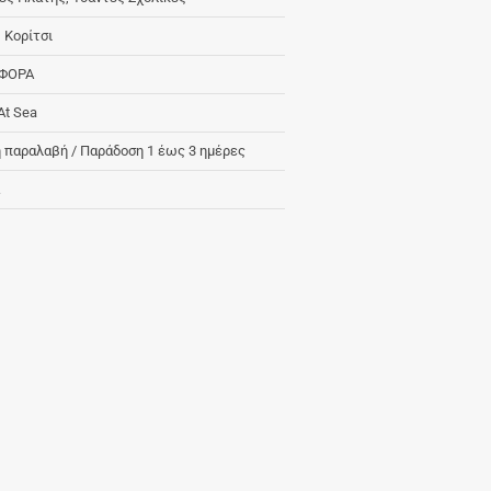
, Κορίτσι
ΦΟΡΑ
At Sea
 παραλαβή / Παράδoση 1 έως 3 ημέρες