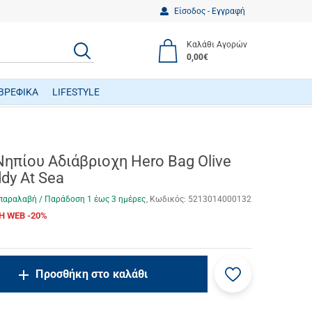
Είσοδος - Εγγραφή
Καλάθι Αγορών
ΑΝΑΖΗΤΗΣΗ
0,00€
ΒΡΕΦΙΚΑ
LIFESTYLE
ΒΡΕΦΙΚΑ ΠΑΙΧΝΙΔΙΑ ΔΡΑΣΤΗΡΙΟΤΗΤΩΝ
ηπίου Αδιάβριοχη Hero Bag Olive
dy At Sea
παραλαβή / Παράδoση 1 έως 3 ημέρες
Κωδικός:
5213014000132
Η WEB -20%
Προσθήκη
ncrease.quantity
Προσθήκη στο καλάθι
στα
ecrease.quantity
αγαπημένα
μου