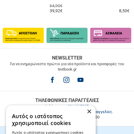
64,90€
39,92
€
8,50
€
Γρήγορη
Γρήγορη
αγορά
αγορά
ΔΩΡΕΑΝ
NEWSLETTER
ΜΕΤΑΦΟΡΙΚΑ
Για να ενημερώνεστε πρώτοι για νέα προϊόντα και προσφορές του
textbook.gr
Δωρεάν
μεταφορικά
για
παραγγελίες
άνω
των
ΤΗΛΕΦΩΝΙΚΕΣ ΠΑΡΑΓΓΕΛΙΕΣ
49.9€
Καλέστε μας
2811217297
.
×
Εξυπηρέτηση πελατών & τηλεφωνικές παραγγελίες.
Αυτός ο ιστότοπος
Δευ. - Παρ. 9:00-17:00, Σάβ. 9:00-15:00
χρησιμοποιεί cookies
Αυτός ο ιστότοπος χρησιμοποιεί cookies