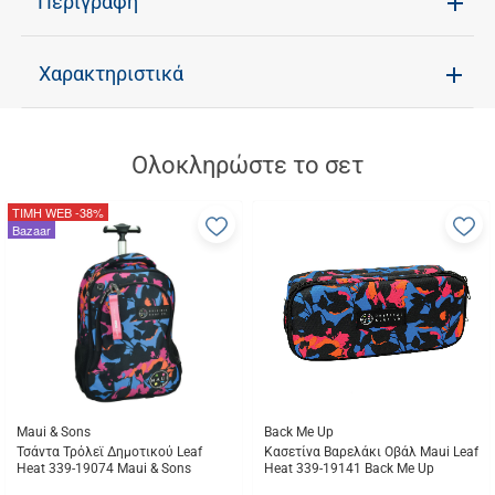
Περιγραφή
Χαρακτηριστικά
Ολοκληρώστε το σετ
ΤΙΜΗ WEB
-38%
Προσθήκη
Π
Bazaar
στα
σ
αγαπημένα
α
μου
μ
Maui & Sons
Back Me Up
Τσάντα Τρόλεϊ Δημοτικού Leaf
Κασετίνα Βαρελάκι Οβάλ Maui Leaf
Heat 339-19074 Maui & Sons
Heat 339-19141 Back Me Up