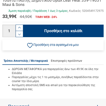
Τσάντα Πλάτης Δημοτικού Οβάλ Leaf Heat 339-19031
Maui & Sons
Άμεση παραλαβή / Παράδoση 1 έως 3 ημέρες
Κωδικός:
5204549172975
33,99
€
44,90€
ΤΙΜΗ WEB -24%
Ποσότητα
product.increase.quantity
Προσθήκη στο καλάθι
product.decrease.quantity
Προσθήκη στα αγαπημένα μου
Τρόποι Αποστολής / Μεταφορικά
Επιστροφές προϊόντων
ΔΩΡΕΑΝ ΜΕΤΑΦΟΡΙΚΑ για παραγγελίες άνω των 49.9€ σε όλη την
Ελλάδα
Παραγγελίες μέχρι τις 1 το μεσημέρι, συνήθως παραδίδονται στην
courier την ίδια μέρα.
Αυτόματη αποστολή SMS και email για την παρακολούθηση της
παραγγελία σας.