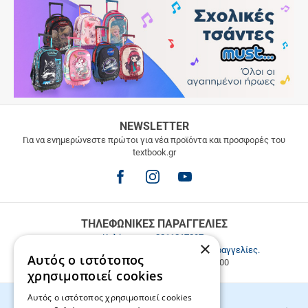
ΔΩΡΕΑΝ
NEWSLETTER
ΜΕΤΑΦΟΡΙΚΑ
Για να ενημερώνεστε πρώτοι για νέα προϊόντα και προσφορές του
textbook.gr
Δωρεάν
μεταφορικά
για
παραγγελίες
άνω
των
ΤΗΛΕΦΩΝΙΚΕΣ ΠΑΡΑΓΓΕΛΙΕΣ
49.9€
Καλέστε μας
2811217297
.
×
Εξυπηρέτηση πελατών & τηλεφωνικές παραγγελίες.
Αυτός ο ιστότοπος
Δευ. - Παρ. 9:00-17:00, Σάβ. 9:00-15:00
χρησιμοποιεί cookies
Αυτός ο ιστότοπος χρησιμοποιεί cookies