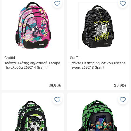
Προσθήκη
Π
στα
σ
αγαπημένα
α
μου
μ
Graffiti
Graffiti
Τσάντα Πλάτης Δημοτικού Xscape
Τσάντα Πλάτης Δημοτικού Xscape
Πεταλούδα 269214 Graffiti
Τίγρης 269213 Graffiti
39,90
€
39,90
€
Γρήγορη
Γρήγορη
αγορά
αγορά
Προσθήκη
Π
στα
σ
αγαπημένα
α
μου
μ