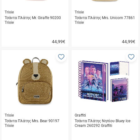
Trixie
Trixie
Τσάντα Πλάτης Mr. Giraffe 90200
Τσάντα Πλάτης Mrs. Unicorn 77861
Trixie
Trixie
44,99
€
44,99
€
Γρήγορη
Γρήγορη
αγορά
αγορά
Προσθήκη
Π
στα
σ
αγαπημένα
α
μου
μ
Trixie
Graffiti
Τσάντα Πλάτης Mrs. Bear 90197
Τσάντα Πλάτης Νηπίου Bluey Ice
Trixie
Cream 260292 Graffiti