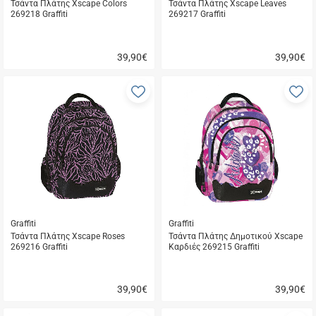
Τσάντα Πλάτης Xscape Colors
Τσάντα Πλάτης Xscape Leaves
269218 Graffiti
269217 Graffiti
39,90
€
39,90
€
Γρήγορη
Γρήγορη
αγορά
αγορά
Προσθήκη
Π
στα
σ
αγαπημένα
α
μου
μ
Graffiti
Graffiti
Τσάντα Πλάτης Xscape Roses
Τσάντα Πλάτης Δημοτικού Xscape
269216 Graffiti
Καρδιές 269215 Graffiti
39,90
€
39,90
€
Γρήγορη
Γρήγορη
αγορά
αγορά