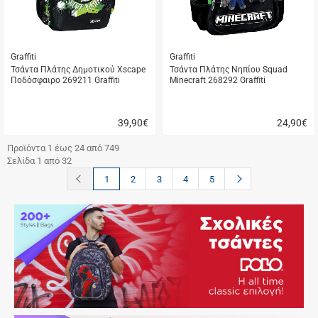
Graffiti
Graffiti
Τσάντα Πλάτης Δημοτικού Xscape
Τσάντα Πλάτης Νηπίου Squad
Ποδόσφαιρο 269211 Graffiti
Minecraft 268292 Graffiti
39,90
€
24,90
€
Γρήγορη
Γρήγορη
αγορά
αγορά
Προϊόντα 1 έως 24 από 749
Σελίδα 1 από 32
button.prev
button.next
1
2
3
4
5