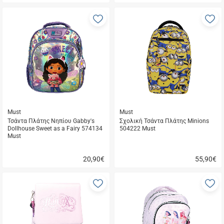
Γρήγορη
Γρήγορη
αγορά
αγορά
Προσθήκη
Π
στα
σ
αγαπημένα
α
μου
μ
Must
Must
Τσάντα Πλάτης Νηπίου Gabby's
Σχολική Τσάντα Πλάτης Minions
Dollhouse Sweet as a Fairy 574134
504222 Must
Must
20,90
€
55,90
€
Γρήγορη
Γρήγορη
αγορά
αγορά
Προσθήκη
Π
στα
σ
αγαπημένα
α
μου
μ