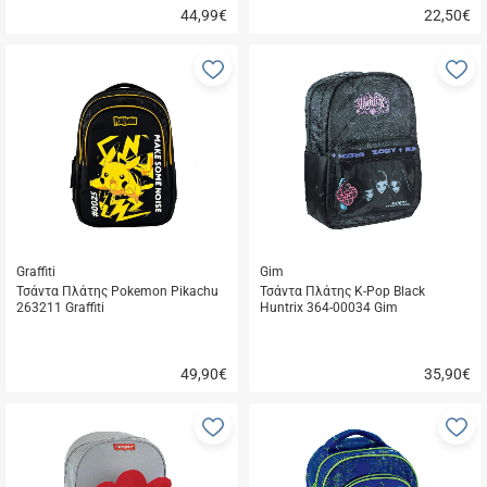
44,99
€
22,50
€
Γρήγορη
Γρήγορη
αγορά
αγορά
Προσθήκη
Π
στα
σ
αγαπημένα
α
μου
μ
Graffiti
Gim
Τσάντα Πλάτης Pokemon Pikachu
Τσάντα Πλάτης K-Pop Black
263211 Graffiti
Huntrix 364-00034 Gim
49,90
€
35,90
€
Γρήγορη
Γρήγορη
αγορά
αγορά
Προσθήκη
Π
στα
σ
αγαπημένα
α