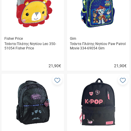
μου
μ
Fisher Price
Gim
Τσάντα Πλάτης Νηπίου Leo 350-
Τσάντα Πλάτης Νηπίου Paw Patrol
51054 Fisher Price
Movie 334-69054 Gim
21,90
€
21,90
€
Γρήγορη
Γρήγορη
αγορά
αγορά
Προσθήκη
Π
στα
σ
αγαπημένα
α
μου
μ