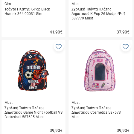
Gim
Must
Τσάντα Πλάτης K-Pop Black
Σχολική Τσάντα Πλάτης
Huntrix 364-00031 Gim
Δημοτικού K-Pop 26 Μαύρο/Ροζ
587779 Must
41,90
€
37,90
€
Γρήγορη
Γρήγορη
αγορά
αγορά
Προσθήκη
Π
στα
σ
αγαπημένα
α
μου
μ
Must
Must
Σχολική Τσάντα Πλάτης
Σχολική Τσάντα Πλάτης
Δημοτικού Game Night Football VS
Δημοτικού Cosmetics 587573
Basketball 587635 Must
Must
39,90
€
39,90
€