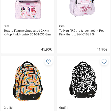
Gim
Gim
Τσάντα Πλάτης Δημοτικού 2Κλιπ
Τσάντα Πλάτης Δημοτικού K-Pop
K-Pop Pink Huntrix 364-01036 Gim
Pink Huntrix 364-01031 Gim
45,90
€
41,90
€
Γρήγορη
Γρήγορη
αγορά
αγορά
Προσθήκη
Π
στα
σ
αγαπημένα
α
μου
μ
Graffiti
Graffiti