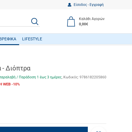
Είσοδος - Εγγραφή
Καλάθι Αγορών
ΑΝΑΖΗΤΗΣΗ
0,00€
ΒΡΕΦΙΚΑ
LIFESTYLE
ΒΡΕΦΙΚΑ ΠΑΙΧΝΙΔΙΑ ΔΡΑΣΤΗΡΙΟΤΗΤΩΝ
 - Διόπτρα
παραλαβή / Παράδoση 1 έως 3 ημέρες
Κωδικός:
9786182205860
Η WEB -10%