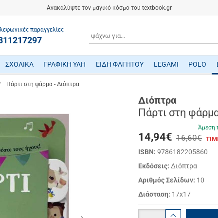
Ανακαλύψτε τον μαγικό κόσμο του textbook.gr
λεφωνικές παραγγελίες
ΑΝΑΖΗΤΗΣΗ
811217297
ΣΧΟΛΙΚΑ
ΓΡΑΦΙΚΗ ΥΛΗ
ΕΙΔΗ ΦΑΓΗΤΟΥ
LEGAMI
POLO
ΤΕΤΡΑΔΙΑ/ ΗΜΕΡΟΛΟΓΙΑ/ ΜΠΛΟΚ
ΜΕΤΑΦΡΑΣΜΕΝΗ ΠΑΙΔΙΚΗ ΛΟΓΟΤΕΧΝΙΑ
ΠΑΙΧΝΙΔΙΑ ΜΗΧΑΝΙΚΗΣ-ΠΕΙΡΑΜΑΤΑ-ΡΟΜΠΟΤΙΚΗΣ
ΜΙΚΡΟΣΚΟΠΙΑ-ΤΗΛΕΣΚΟΠΙΑ-ΔΕΙΝΟΣΑΥΡΟΙ
ΒΡΕΦΙΚΑ ΠΑΙΧΝΙΔΙΑ ΔΡΑΣΤΗΡΙΟΤΗΤΩΝ
ΠΟΔΗΛΑΤΑ - ΠΟΔΟΚΙΝΗΤΑ - ΠΑΤΙΝΙΑ
ΔΑΚΤΥΛΟΜΠΟΓΙΕΣ/ ΝΕΡΟΜΠΟΓΙΕΣ/ ΤΕΜΠΕΡΕΣ
ΤΣΑΝΤΕΣ ΕΠΑΓΓΕΛΜΑΤΙΚΕΣ POLO
Πάρτι στη φάρμα - Διόπτρα
Διόπτρα
Πάρτι στη φάρμα
Άμεση 
14,94
€
16,60€
ΤΙΜ
ISBN:
9786182205860
Εκδόσεις:
Διόπτρα
Αριθμός Σελίδων:
10
Διάσταση:
17x17
Ποσότητα