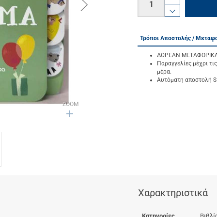
button.next
product.i
product.d
Τρόποι Αποστολής / Μεταφ
ΔΩΡΕΑΝ ΜΕΤΑΦΟΡΙΚΑ γ
Παραγγελίες μέχρι τις
μέρα.
Αυτόματη αποστολή SM
ZOOM
Χαρακτηριστικά
Κατηγορίες
Βιβλί