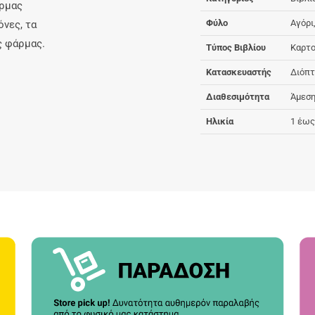
άρμας
Φύλο
Αγόρι
όνες, τα
ς φάρμας.
Τύπος Βιβλίου
Καρτο
Κατασκευαστής
Διόπτ
Διαθεσιμότητα
Άμεση
Ηλικία
1 έως