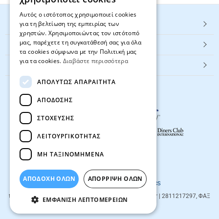
Αυτός ο ιστότοπος χρησιμοποιεί cookies
για τη βελτίωση της εμπειρίας των
HOT ΚΑΤΗΓΟΡΙΕΣ
χρηστών. Χρησιμοποιώντας τον ιστότοπό
μας, παρέχετε τη συγκατάθεσή σας για όλα
ΕΞΥΠΗΡΕΤΗΣΗ ΠΕΛΑΤΩΝ
τα cookies σύμφωνα με την Πολιτική μας
για τα cookies.
Διαβάστε περισσότερα
Textbook.gr
ΑΠΟΛΎΤΩΣ ΑΠΑΡΑΊΤΗΤΑ
ΑΠΌΔΟΣΗΣ
ΣΤΌΧΕΥΣΗΣ
ΛΕΙΤΟΥΡΓΙΚΌΤΗΤΑΣ
ΜΗ ΤΑΞΙΝΟΜΗΜΈΝΑ
© 2026
textbook.gr
All rights reserved
ΑΠΟΔΟΧΗ ΟΛΩΝ
ΑΠΌΡΡΙΨΗ ΌΛΩΝ
Designed & developed by
NETMECHANICS
textbook.gr
Evans 85
71201
,
Heraklio
| info@textbook.gr | 2811217297, ΦΑΞ
ΕΜΦΆΝΙΣΗ ΛΕΠΤΟΜΕΡΕΙΏΝ
2810283273