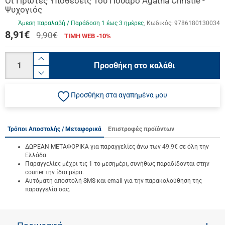
Οι Πρώτες Υποθέσεις Του Πουαρό Agatha Christie -
Ψυχογιός
Άμεση παραλαβή / Παράδoση 1 έως 3 ημέρες
Κωδικός:
9786180130034
8,91
€
9,90€
ΤΙΜΗ WEB -10%
Ποσότητα
product.increase.quantity
Προσθήκη στο καλάθι
product.decrease.quantity
Προσθήκη στα αγαπημένα μου
Τρόποι Αποστολής / Μεταφορικά
Επιστροφές προϊόντων
ΔΩΡΕΑΝ ΜΕΤΑΦΟΡΙΚΑ για παραγγελίες άνω των 49.9€ σε όλη την
Ελλάδα
Παραγγελίες μέχρι τις 1 το μεσημέρι, συνήθως παραδίδονται στην
courier την ίδια μέρα.
Αυτόματη αποστολή SMS και email για την παρακολούθηση της
παραγγελία σας.