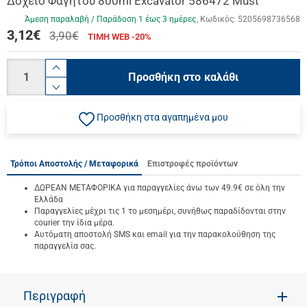
Δοχείο Φαγητού 800ml Excavator 586472 Must
Άμεση παραλαβή / Παράδoση 1 έως 3 ημέρες
Κωδικός:
5205698736568
3,12
€
3,90€
ΤΙΜΗ WEB -20%
Ποσότητα
product.increase.quantity
Προσθήκη στο καλάθι
product.decrease.quantity
Προσθήκη στα αγαπημένα μου
Τρόποι Αποστολής / Μεταφορικά
Επιστροφές προϊόντων
ΔΩΡΕΑΝ ΜΕΤΑΦΟΡΙΚΑ για παραγγελίες άνω των 49.9€ σε όλη την
Ελλάδα
Παραγγελίες μέχρι τις 1 το μεσημέρι, συνήθως παραδίδονται στην
courier την ίδια μέρα.
Αυτόματη αποστολή SMS και email για την παρακολούθηση της
παραγγελία σας.
Περιγραφή