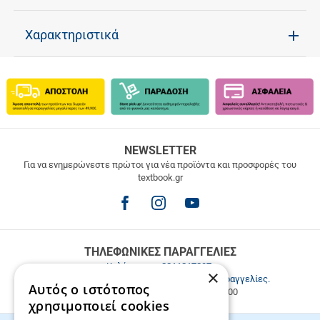
Χαρακτηριστικά
ΔΩΡΕΑΝ
NEWSLETTER
ΜΕΤΑΦΟΡΙΚΑ
Για να ενημερώνεστε πρώτοι για νέα προϊόντα και προσφορές του
textbook.gr
Δωρεάν
μεταφορικά
για
παραγγελίες
άνω
των
ΤΗΛΕΦΩΝΙΚΕΣ ΠΑΡΑΓΓΕΛΙΕΣ
49.9€
Καλέστε μας
2811217297
.
×
Εξυπηρέτηση πελατών & τηλεφωνικές παραγγελίες.
Αυτός ο ιστότοπος
Δευ. - Παρ. 9:00-17:00, Σάβ. 9:00-15:00
χρησιμοποιεί cookies