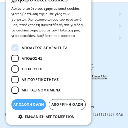
Αυτός ο ιστότοπος χρησιμοποιεί cookies
για τη βελτίωση της εμπειρίας των
HOT ΚΑΤΗΓΟΡΙΕΣ
χρηστών. Χρησιμοποιώντας τον ιστότοπό
μας, παρέχετε τη συγκατάθεσή σας για όλα
ΕΞΥΠΗΡΕΤΗΣΗ ΠΕΛΑΤΩΝ
τα cookies σύμφωνα με την Πολιτική μας
για τα cookies.
Διαβάστε περισσότερα
Textbook.gr
ΑΠΟΛΎΤΩΣ ΑΠΑΡΑΊΤΗΤΑ
ΑΠΌΔΟΣΗΣ
ΣΤΌΧΕΥΣΗΣ
ΛΕΙΤΟΥΡΓΙΚΌΤΗΤΑΣ
ΜΗ ΤΑΞΙΝΟΜΗΜΈΝΑ
© 2026
textbook.gr
All rights reserved
ΑΠΟΔΟΧΗ ΟΛΩΝ
ΑΠΌΡΡΙΨΗ ΌΛΩΝ
Designed & developed by
NETMECHANICS
textbook.gr
Evans 85
71201
,
Heraklio
| info@textbook.gr | 2811217297, ΦΑΞ
ΕΜΦΆΝΙΣΗ ΛΕΠΤΟΜΕΡΕΙΏΝ
2810283273