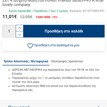
Σετ 4 Δοχεία Φαγητού Forest Friends SBSEFF45 A little
lovely company
Άμεση παραλαβή / Παράδoση 1 έως 3 ημέρες
Κωδικός:
8719715001951
11,01
€
12,95€
ΤΙΜΗ WEB -15%
Ποσότητα
product.increase.quantity
Προσθήκη στο καλάθι
product.decrease.quantity
Προσθήκη στα αγαπημένα μου
Τρόποι Αποστολής / Μεταφορικά
Επιστροφές προϊόντων
ΔΩΡΕΑΝ ΜΕΤΑΦΟΡΙΚΑ για παραγγελίες άνω των 49.9€ σε όλη την
Ελλάδα
Παραγγελίες μέχρι τις 1 το μεσημέρι, συνήθως παραδίδονται στην
courier την ίδια μέρα.
Αυτόματη αποστολή SMS και email για την παρακολούθηση της
παραγγελία σας.