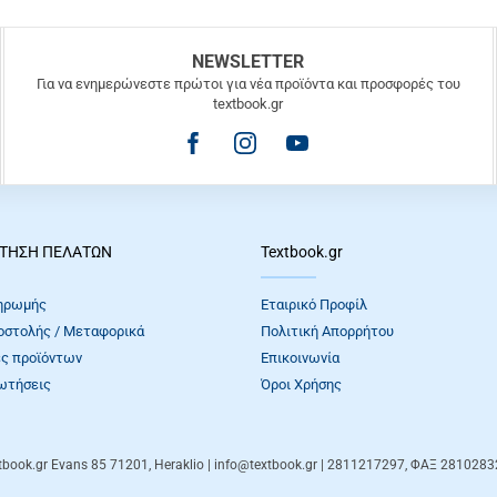
NEWSLETTER
Για να ενημερώνεστε πρώτοι για νέα προϊόντα και προσφορές του
textbook.gr
ΤΗΣΗ ΠΕΛΑΤΩΝ
Textbook.gr
ηρωμής
Εταιρικό Προφίλ
οστολής / Μεταφορικά
Πολιτική Απορρήτου
ς προϊόντων
Επικοινωνία
ωτήσεις
Όροι Xρήσης
tbook.gr
Evans 85
71201
,
Heraklio
| info@textbook.gr | 2811217297, ΦΑΞ 281028