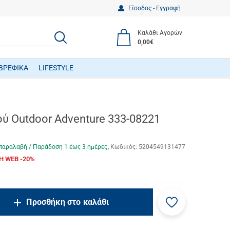
Είσοδος - Εγγραφή
Καλάθι Αγορών
ΑΝΑΖΗΤΗΣΗ
0,00€
ΒΡΕΦΙΚΑ
LIFESTYLE
ΒΡΕΦΙΚΑ ΠΑΙΧΝΙΔΙΑ ΔΡΑΣΤΗΡΙΟΤΗΤΩΝ
ύ Outdoor Adventure 333-08221
παραλαβή / Παράδoση 1 έως 3 ημέρες
Κωδικός:
5204549131477
Η WEB -20%
Προσθήκη
ncrease.quantity
Προσθήκη στο καλάθι
στα
ecrease.quantity
αγαπημένα
μου