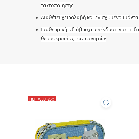
τακτοποίησης
Διαθέτει χειρολαβή και ενισχυμένο ιμάντ
Ισοθερμική αδιάβροχη επένδυση για τη δ
θερμοκρασίας των φαγητών
ΤΙΜΗ WEB
-25%
Προσθήκη
στα
αγαπημέν
μου