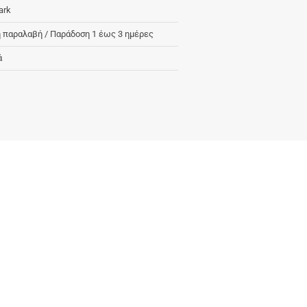
ark
 παραλαβή / Παράδoση 1 έως 3 ημέρες
ά