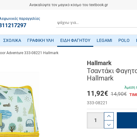
Ανακαλύψτε τον μαγικό κόσμο του textbook.gr
λεφωνικές παραγγελίες
ΑΝΑΖΗΤΗΣΗ
811217297
ΣΧΟΛΙΚΑ
ΓΡΑΦΙΚΗ ΥΛΗ
ΕΙΔΗ ΦΑΓΗΤΟΥ
LEGAMI
POLO
ΤΕΤΡΑΔΙΑ/ ΗΜΕΡΟΛΟΓΙΑ/ ΜΠΛΟΚ
ΜΕΤΑΦΡΑΣΜΕΝΗ ΠΑΙΔΙΚΗ ΛΟΓΟΤΕΧΝΙΑ
ΠΑΙΧΝΙΔΙΑ ΜΗΧΑΝΙΚΗΣ-ΠΕΙΡΑΜΑΤΑ-ΡΟΜΠΟΤΙΚΗΣ
ΜΙΚΡΟΣΚΟΠΙΑ-ΤΗΛΕΣΚΟΠΙΑ-ΔΕΙΝΟΣΑΥΡΟΙ
ΒΡΕΦΙΚΑ ΠΑΙΧΝΙΔΙΑ ΔΡΑΣΤΗΡΙΟΤΗΤΩΝ
ΠΟΔΗΛΑΤΑ - ΠΟΔΟΚΙΝΗΤΑ - ΠΑΤΙΝΙΑ
ΔΑΚΤΥΛΟΜΠΟΓΙΕΣ/ ΝΕΡΟΜΠΟΓΙΕΣ/ ΤΕΜΠΕΡΕΣ
ΤΣΑΝΤΕΣ ΕΠΑΓΓΕΛΜΑΤΙΚΕΣ POLO
oor Adventure 333-08221 Hallmark
Hallmark
Τσαντάκι Φαγητο
Hallmark
Άμεση 
11,92
€
14,90€
ΤΙΜ
333-08221
Ποσότητα
product.i
product.d