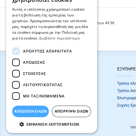
Αυτός ο ιστότοπος χρησιμοποιεί cookies
για τη βελτίωση της εμπειρίας των
ΔΩΡΕΑΝ ΜΕΤΑΦΟΡΙΚΑ
χρηστών. Χρησιμοποιώντας τον ιστότοπό
Δωρεάν μεταφορικά για παραγγελίες άνω των 49.9€
μας, παρέχετε τη συγκατάθεσή σας για όλα
τα cookies σύμφωνα με την Πολιτική μας
για τα cookies.
Διαβάστε περισσότερα
ΑΠΟΛΎΤΩΣ ΑΠΑΡΑΊΤΗΤΑ
ΑΠΌΔΟΣΗΣ
HOT ΚΑΤΗΓΟΡΙΕΣ
ΕΞΥΠΗΡΕ
ΣΤΌΧΕΥΣΗΣ
ΣΧΟΛΙΚΕΣ ΤΣΑΝΤΕΣ
Τρόποι πλ
ΛΕΙΤΟΥΡΓΙΚΌΤΗΤΑΣ
ΓΡΑΦΙΚΗ ΥΛΗ
Τρόποι Απ
ΜΗ ΤΑΞΙΝΟΜΗΜΈΝΑ
Επιστροφέ
Συχνές Eρ
ΑΠΟΔΟΧΗ ΟΛΩΝ
ΑΠΌΡΡΙΨΗ ΌΛΩΝ
ΕΜΦΆΝΙΣΗ ΛΕΠΤΟΜΕΡΕΙΏΝ
tex