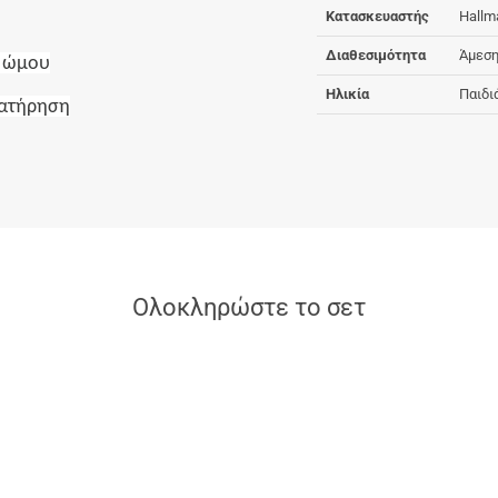
Κατασκευαστής
Hallm
Διαθεσιμότητα
Άμεση
α ώμου
Ηλικία
Παιδι
ιατήρηση
Ολοκληρώστε το σετ
α