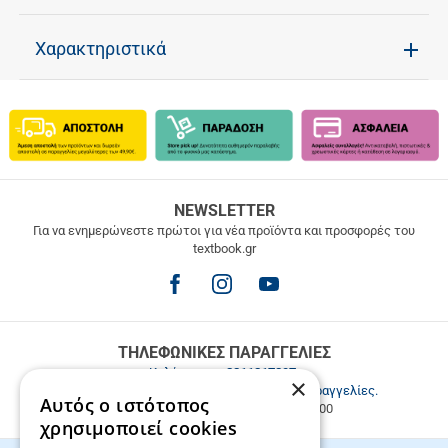
Χαρακτηριστικά
ΔΩΡΕΑΝ
NEWSLETTER
ΜΕΤΑΦΟΡΙΚΑ
Για να ενημερώνεστε πρώτοι για νέα προϊόντα και προσφορές του
textbook.gr
Δωρεάν
μεταφορικά
για
παραγγελίες
άνω
των
ΤΗΛΕΦΩΝΙΚΕΣ ΠΑΡΑΓΓΕΛΙΕΣ
49.9€
Καλέστε μας
2811217297
.
×
Εξυπηρέτηση πελατών & τηλεφωνικές παραγγελίες.
Αυτός ο ιστότοπος
Δευ. - Παρ. 9:00-17:00, Σάβ. 9:00-15:00
χρησιμοποιεί cookies