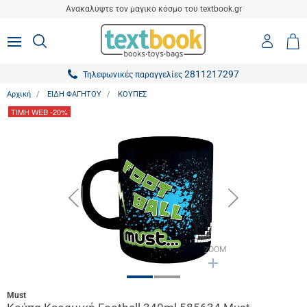
είσιμο
Ανακαλύψτε τον μαγικό κόσμο του textbook.gr
ton.menuForth
Είσοδο
ΑΝΑΖΗΤΗΣΗ
MENU
Καλ
0,0
-
Αγο
ton.menuForth
Εγγραφ
2811217297
Τηλεφωνικές παραγγελίες
ton.menuForth
Αρχική
ΕΙΔΗ ΦΑΓΗΤΟΥ
ΚΟΥΠΕΣ
ton.menuForth
ΤΙΜΗ WEB
-20%
ton.menuForth
ton.menuForth
ton.menuForth
button.prev
button.next
ton.menuForth
ton.menuForth
ZOOM
Must