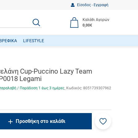
Είσοδος - Εγγραφή
Καλάθι Αγορών
ΑΝΑΖΗΤΗΣΗ
0,00€
ΒΡΕΦΙΚΑ
LIFESTYLE
ΒΡΕΦΙΚΑ ΠΑΙΧΝΙΔΙΑ ΔΡΑΣΤΗΡΙΟΤΗΤΩΝ
ελάνη Cup-Puccino Lazy Team
P0018 Legami
παραλαβή / Παράδoση 1 έως 3 ημέρες
Κωδικός:
8051739307962
Προσθήκη
ncrease.quantity
Προσθήκη στο καλάθι
στα
ecrease.quantity
αγαπημένα
μου