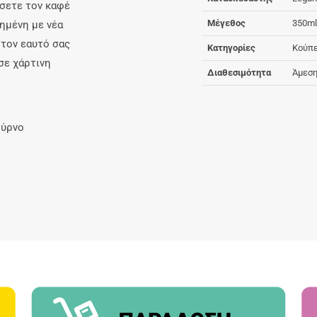
ύσετε τον καφέ
Μέγεθος
350ml
ημένη με νέα
 τον εαυτό σας
Κατηγορίες
Κούπ
σε χάρτινη
Διαθεσιμότητα
Άμεση
ούρνο