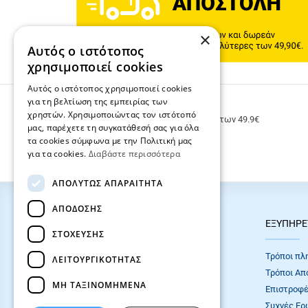
×
Αυτός ο ιστότοπος
χρησιμοποιεί cookies
Αυτός ο ιστότοπος χρησιμοποιεί cookies
για τη βελτίωση της εμπειρίας των
ΔΩΡΕΑΝ ΜΕΤΑΦΟΡΙΚΑ
χρηστών. Χρησιμοποιώντας τον ιστότοπό
Δωρεάν μεταφορικά για παραγγελίες άνω των 49.9€
μας, παρέχετε τη συγκατάθεσή σας για όλα
τα cookies σύμφωνα με την Πολιτική μας
για τα cookies.
Διαβάστε περισσότερα
ΑΠΟΛΎΤΩΣ ΑΠΑΡΑΊΤΗΤΑ
ΑΠΌΔΟΣΗΣ
HOT ΚΑΤΗΓΟΡΙΕΣ
ΕΞΥΠΗΡΕ
ΣΤΌΧΕΥΣΗΣ
ΣΧΟΛΙΚΕΣ ΤΣΑΝΤΕΣ
Τρόποι πλ
ΛΕΙΤΟΥΡΓΙΚΌΤΗΤΑΣ
ΓΡΑΦΙΚΗ ΥΛΗ
Τρόποι Απ
ΜΗ ΤΑΞΙΝΟΜΗΜΈΝΑ
Επιστροφέ
Συχνές Eρ