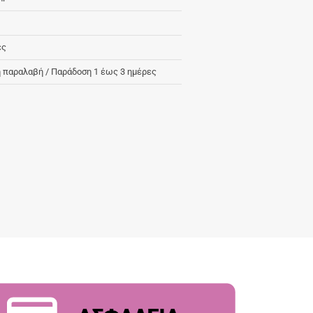
ες
 παραλαβή / Παράδoση 1 έως 3 ημέρες