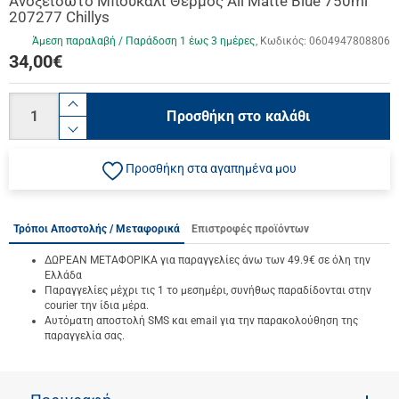
Ανοξείδωτο Μπουκάλι Θερμός All Matte Blue 750ml
207277 Chillys
Άμεση παραλαβή / Παράδoση 1 έως 3 ημέρες
Κωδικός:
0604947808806
34,00
€
Ποσότητα
product.increase.quantity
Προσθήκη στο καλάθι
product.decrease.quantity
Προσθήκη στα αγαπημένα μου
Τρόποι Αποστολής / Μεταφορικά
Επιστροφές προϊόντων
ΔΩΡΕΑΝ ΜΕΤΑΦΟΡΙΚΑ για παραγγελίες άνω των 49.9€ σε όλη την
Ελλάδα
Παραγγελίες μέχρι τις 1 το μεσημέρι, συνήθως παραδίδονται στην
courier την ίδια μέρα.
Αυτόματη αποστολή SMS και email για την παρακολούθηση της
παραγγελία σας.