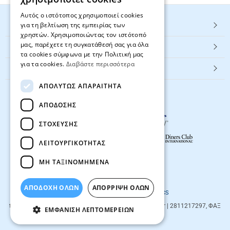
Αυτός ο ιστότοπος χρησιμοποιεί cookies
για τη βελτίωση της εμπειρίας των
HOT ΚΑΤΗΓΟΡΙΕΣ
χρηστών. Χρησιμοποιώντας τον ιστότοπό
μας, παρέχετε τη συγκατάθεσή σας για όλα
ΕΞΥΠΗΡΕΤΗΣΗ ΠΕΛΑΤΩΝ
τα cookies σύμφωνα με την Πολιτική μας
για τα cookies.
Διαβάστε περισσότερα
Textbook.gr
ΑΠΟΛΎΤΩΣ ΑΠΑΡΑΊΤΗΤΑ
ΑΠΌΔΟΣΗΣ
ΣΤΌΧΕΥΣΗΣ
ΛΕΙΤΟΥΡΓΙΚΌΤΗΤΑΣ
ΜΗ ΤΑΞΙΝΟΜΗΜΈΝΑ
© 2026
textbook.gr
All rights reserved
ΑΠΟΔΟΧΗ ΟΛΩΝ
ΑΠΌΡΡΙΨΗ ΌΛΩΝ
Designed & developed by
NETMECHANICS
textbook.gr
Evans 85
71201
,
Heraklio
| info@textbook.gr | 2811217297, ΦΑΞ
ΕΜΦΆΝΙΣΗ ΛΕΠΤΟΜΕΡΕΙΏΝ
2810283273