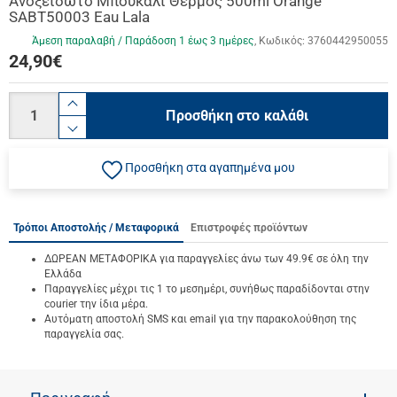
Ανοξείδωτο Μπουκάλι Θερμός 500ml Orange
SABT50003 Eau Lala
Άμεση παραλαβή / Παράδoση 1 έως 3 ημέρες
Κωδικός:
3760442950055
24,90
€
Ποσότητα
product.increase.quantity
Προσθήκη στο καλάθι
product.decrease.quantity
Προσθήκη στα αγαπημένα μου
Τρόποι Αποστολής / Μεταφορικά
Επιστροφές προϊόντων
ΔΩΡΕΑΝ ΜΕΤΑΦΟΡΙΚΑ για παραγγελίες άνω των 49.9€ σε όλη την
Ελλάδα
Παραγγελίες μέχρι τις 1 το μεσημέρι, συνήθως παραδίδονται στην
courier την ίδια μέρα.
Αυτόματη αποστολή SMS και email για την παρακολούθηση της
παραγγελία σας.