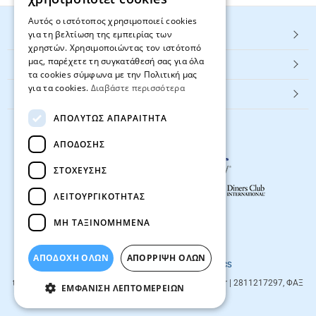
Αυτός ο ιστότοπος χρησιμοποιεί cookies
για τη βελτίωση της εμπειρίας των
HOT ΚΑΤΗΓΟΡΙΕΣ
χρηστών. Χρησιμοποιώντας τον ιστότοπό
μας, παρέχετε τη συγκατάθεσή σας για όλα
ΕΞΥΠΗΡΕΤΗΣΗ ΠΕΛΑΤΩΝ
τα cookies σύμφωνα με την Πολιτική μας
για τα cookies.
Διαβάστε περισσότερα
Textbook.gr
ΑΠΟΛΎΤΩΣ ΑΠΑΡΑΊΤΗΤΑ
ΑΠΌΔΟΣΗΣ
ΣΤΌΧΕΥΣΗΣ
ΛΕΙΤΟΥΡΓΙΚΌΤΗΤΑΣ
ΜΗ ΤΑΞΙΝΟΜΗΜΈΝΑ
© 2026
textbook.gr
All rights reserved
ΑΠΟΔΟΧΗ ΟΛΩΝ
ΑΠΌΡΡΙΨΗ ΌΛΩΝ
Designed & developed by
NETMECHANICS
textbook.gr
Evans 85
71201
,
Heraklio
| info@textbook.gr | 2811217297, ΦΑΞ
ΕΜΦΆΝΙΣΗ ΛΕΠΤΟΜΕΡΕΙΏΝ
2810283273