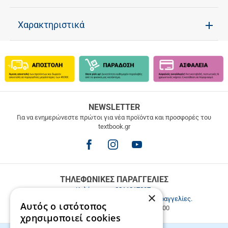
Χαρακτηριστικά
ΔΩΡΕΑΝ
NEWSLETTER
ΜΕΤΑΦΟΡΙΚΑ
Για να ενημερώνεστε πρώτοι για νέα προϊόντα και προσφορές του
textbook.gr
Δωρεάν
μεταφορικά
για
παραγγελίες
άνω
των
ΤΗΛΕΦΩΝΙΚΕΣ ΠΑΡΑΓΓΕΛΙΕΣ
49.9€
Καλέστε μας
2811217297
.
×
Εξυπηρέτηση πελατών & τηλεφωνικές παραγγελίες.
Αυτός ο ιστότοπος
Δευ. - Παρ. 9:00-17:00, Σάβ. 9:00-15:00
χρησιμοποιεί cookies