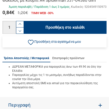
Φάκελος με κουμπί Α4 Spiderman 337-04580 Gim
Άμεση παραλαβή / Παράδoση 1 έως 3 ημέρες
Κωδικός:
5204549150973
0,84
€
1,20€
ΤΙΜΗ WEB -30%
Ποσότητα
product.increase.quantity
Προσθήκη στο καλάθι
product.decrease.quantity
Προσθήκη στα αγαπημένα μου
Τρόποι Αποστολής / Μεταφορικά
Επιστροφές προϊόντων
ΔΩΡΕΑΝ ΜΕΤΑΦΟΡΙΚΑ για παραγγελίες άνω των 49.9€ σε όλη την
Ελλάδα
Παραγγελίες μέχρι τις 1 το μεσημέρι, συνήθως παραδίδονται στην
courier την ίδια μέρα.
Αυτόματη αποστολή SMS και email για την παρακολούθηση της
παραγγελία σας.
Περιγραφή