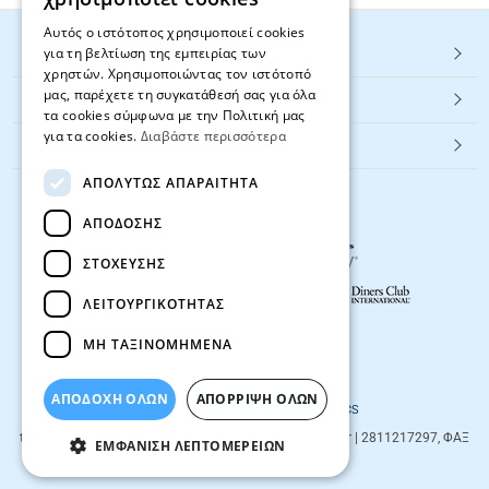
Αυτός ο ιστότοπος χρησιμοποιεί cookies
για τη βελτίωση της εμπειρίας των
HOT ΚΑΤΗΓΟΡΙΕΣ
χρηστών. Χρησιμοποιώντας τον ιστότοπό
μας, παρέχετε τη συγκατάθεσή σας για όλα
ΕΞΥΠΗΡΕΤΗΣΗ ΠΕΛΑΤΩΝ
τα cookies σύμφωνα με την Πολιτική μας
για τα cookies.
Διαβάστε περισσότερα
Textbook.gr
ΑΠΟΛΎΤΩΣ ΑΠΑΡΑΊΤΗΤΑ
ΑΠΌΔΟΣΗΣ
ΣΤΌΧΕΥΣΗΣ
ΛΕΙΤΟΥΡΓΙΚΌΤΗΤΑΣ
ΜΗ ΤΑΞΙΝΟΜΗΜΈΝΑ
© 2026
textbook.gr
All rights reserved
ΑΠΟΔΟΧΗ ΟΛΩΝ
ΑΠΌΡΡΙΨΗ ΌΛΩΝ
Designed & developed by
NETMECHANICS
textbook.gr
Evans 85
71201
,
Heraklio
| info@textbook.gr | 2811217297, ΦΑΞ
ΕΜΦΆΝΙΣΗ ΛΕΠΤΟΜΕΡΕΙΏΝ
2810283273