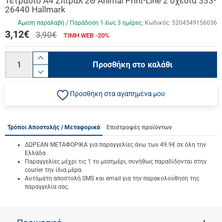
Τετράδιο A4 Σπιράλ 2Θ Animal Print-Line 2 σχέδια 333-
26440 Hallmark
Άμεση παραλαβή / Παράδoση 1 έως 3 ημέρες
Κωδικός:
5204549156036
3,12
€
3,90€
ΤΙΜΗ WEB -20%
Ποσότητα
product.increase.quantity
Προσθήκη στο καλάθι
product.decrease.quantity
Προσθήκη στα αγαπημένα μου
Τρόποι Αποστολής / Μεταφορικά
Επιστροφές προϊόντων
ΔΩΡΕΑΝ ΜΕΤΑΦΟΡΙΚΑ για παραγγελίες άνω των 49.9€ σε όλη την
Ελλάδα
Παραγγελίες μέχρι τις 1 το μεσημέρι, συνήθως παραδίδονται στην
courier την ίδια μέρα.
Αυτόματη αποστολή SMS και email για την παρακολούθηση της
παραγγελία σας.