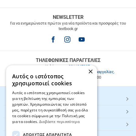
ΔΩΡΕΑΝ
NEWSLETTER
ΜΕΤΑΦΟΡΙΚΑ
Για να ενημερώνεστε πρώτοι για νέα προϊόντα και προσφορές του
textbook.gr
Δωρεάν
μεταφορικά
για
παραγγελίες
άνω
των
ΤΗΛΕΦΩΝΙΚΕΣ ΠΑΡΑΓΓΕΛΙΕΣ
49.9€
Καλέστε μας
2811217297
.
×
Εξυπηρέτηση πελατών & τηλεφωνικές παραγγελίες.
Αυτός ο ιστότοπος
Δευ. - Παρ. 9:00-17:00, Σάβ. 9:00-15:00
χρησιμοποιεί cookies
Αυτός ο ιστότοπος χρησιμοποιεί cookies
για τη βελτίωση της εμπειρίας των
HOT ΚΑΤΗΓΟΡΙΕΣ
χρηστών. Χρησιμοποιώντας τον ιστότοπό
μας, παρέχετε τη συγκατάθεσή σας για όλα
ΕΞΥΠΗΡΕΤΗΣΗ ΠΕΛΑΤΩΝ
τα cookies σύμφωνα με την Πολιτική μας
για τα cookies.
Διαβάστε περισσότερα
Textbook.gr
ΑΠΟΛΎΤΩΣ ΑΠΑΡΑΊΤΗΤΑ