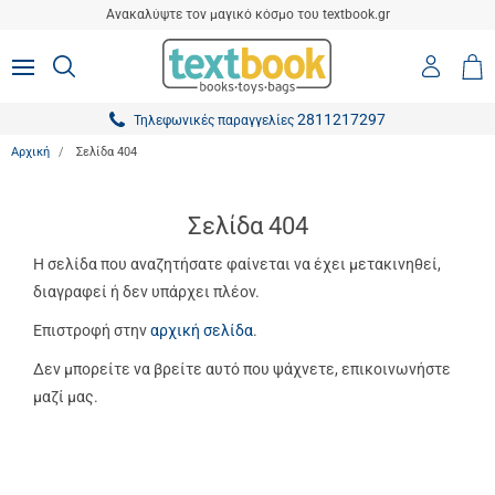
είσιμο
Ανακαλύψτε τον μαγικό κόσμο του textbook.gr
ton.menuForth
Είσοδο
ΑΝΑΖΗΤΗΣΗ
MENU
Καλ
0,0
-
Αγο
ton.menuForth
Εγγραφ
2811217297
Τηλεφωνικές παραγγελίες
ton.menuForth
Αρχική
Σελίδα 404
ton.menuForth
ton.menuForth
Σελίδα 404
ton.menuForth
Η σελίδα που αναζητήσατε φαίνεται να έχει μετακινηθεί,
διαγραφεί ή δεν υπάρχει πλέον.
ton.menuForth
Επιστροφή στην
αρχική σελίδα
.
ton.menuForth
Δεν μπορείτε να βρείτε αυτό που ψάχνετε, επικοινωνήστε
ton.menuForth
μαζί μας.