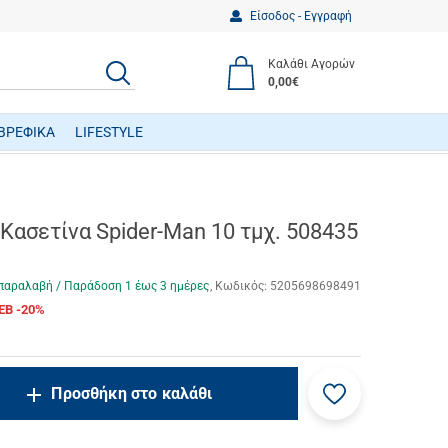
Είσοδος - Εγγραφή
Καλάθι Αγορών
ΑΝΑΖΗΤΗΣΗ
0,00€
ΒΡΕΦΙΚΑ
LIFESTYLE
ΒΡΕΦΙΚΑ ΠΑΙΧΝΙΔΙΑ ΔΡΑΣΤΗΡΙΟΤΗΤΩΝ
Κασετίνα Spider-Man 10 τμχ. 508435
παραλαβή / Παράδoση 1 έως 3 ημέρες
Κωδικός:
5205698698491
EB -20%
Προσθήκη
ncrease.quantity
Προσθήκη στο καλάθι
στα
ecrease.quantity
αγαπημένα
μου