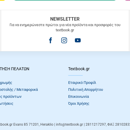
NEWSLETTER
Για να ενημερώνεστε πρώτοι για νέα προϊόντα και προσφορές του
textbook.gr
ΤΗΣΗ ΠΕΛΑΤΩΝ
Textbook.gr
ηρωμής
Εταιρικό Προφίλ
οστολής / Μεταφορικά
Πολιτική Απορρήτου
ς προϊόντων
Επικοινωνία
ωτήσεις
Όροι Xρήσης
tbook.gr
Evans 85
71201
,
Heraklio
| info@textbook.gr | 2811217297, ΦΑΞ 281028