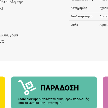
θέτει όλη την
Κατηγορίες
Σχολι
ά!
Διαθεσιμότητα
Άμεση
Φύλο
Αγόρι
ύβια, γόμα,
PVC