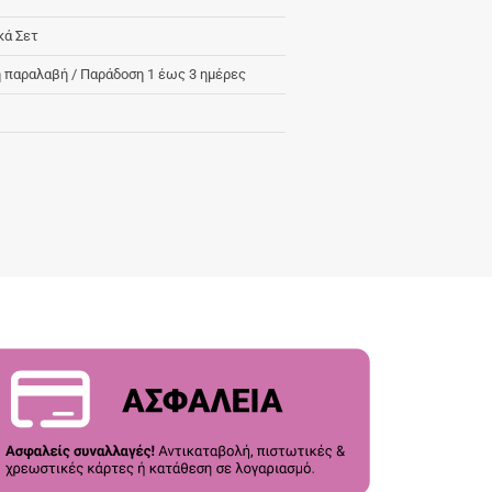
κά Σετ
 παραλαβή / Παράδoση 1 έως 3 ημέρες