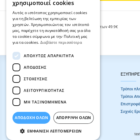
χρησιμοποιεί cookies
Αυτός ο ιστότοπος χρησιμοποιεί cookies
για τη βελτίωση της εμπειρίας των
ΔΩΡΕΑΝ ΜΕΤΑΦΟΡΙΚΑ
χρηστών. Χρησιμοποιώντας τον ιστότοπό
Δωρεάν μεταφορικά για παραγγελίες άνω των 49.9€
μας, παρέχετε τη συγκατάθεσή σας για όλα
τα cookies σύμφωνα με την Πολιτική μας
για τα cookies.
Διαβάστε περισσότερα
ΑΠΟΛΎΤΩΣ ΑΠΑΡΑΊΤΗΤΑ
ΑΠΌΔΟΣΗΣ
HOT ΚΑΤΗΓΟΡΙΕΣ
ΕΞΥΠΗΡΕ
ΣΤΌΧΕΥΣΗΣ
ΣΧΟΛΙΚΕΣ ΤΣΑΝΤΕΣ
Τρόποι πλ
ΛΕΙΤΟΥΡΓΙΚΌΤΗΤΑΣ
ΓΡΑΦΙΚΗ ΥΛΗ
Τρόποι Απ
ΜΗ ΤΑΞΙΝΟΜΗΜΈΝΑ
Επιστροφέ
Συχνές Eρ
ΑΠΟΔΟΧΗ ΟΛΩΝ
ΑΠΌΡΡΙΨΗ ΌΛΩΝ
ΕΜΦΆΝΙΣΗ ΛΕΠΤΟΜΕΡΕΙΏΝ
tex