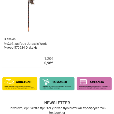
αγαπημένα
μου
Diakakis
Μολύβι με Γόμα Jurassic World
Μαύρο 570924 Diakakis
1,20€
0,96
€
Γρήγορη
αγορά
ΔΩΡΕΑΝ
NEWSLETTER
ΜΕΤΑΦΟΡΙΚΑ
Για να ενημερώνεστε πρώτοι για νέα προϊόντα και προσφορές του
textbook.gr
Δωρεάν