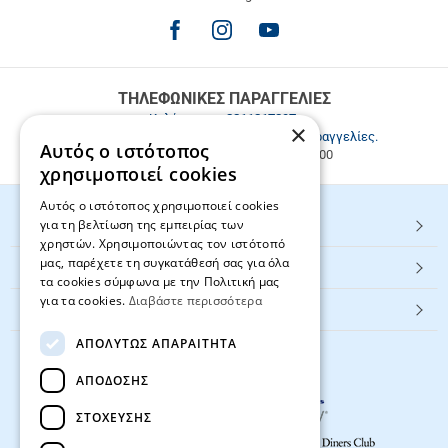
μεταφορικά
για
παραγγελίες
άνω
των
ΤΗΛΕΦΩΝΙΚΕΣ ΠΑΡΑΓΓΕΛΙΕΣ
49.9€
Καλέστε μας
2811217297
.
×
Εξυπηρέτηση πελατών & τηλεφωνικές παραγγελίες.
Αυτός ο ιστότοπος
Δευ. - Παρ. 9:00-17:00, Σάβ. 9:00-15:00
χρησιμοποιεί cookies
Αυτός ο ιστότοπος χρησιμοποιεί cookies
για τη βελτίωση της εμπειρίας των
HOT ΚΑΤΗΓΟΡΙΕΣ
χρηστών. Χρησιμοποιώντας τον ιστότοπό
μας, παρέχετε τη συγκατάθεσή σας για όλα
ΕΞΥΠΗΡΕΤΗΣΗ ΠΕΛΑΤΩΝ
τα cookies σύμφωνα με την Πολιτική μας
για τα cookies.
Διαβάστε περισσότερα
Textbook.gr
ΑΠΟΛΎΤΩΣ ΑΠΑΡΑΊΤΗΤΑ
ΑΠΌΔΟΣΗΣ
ΣΤΌΧΕΥΣΗΣ