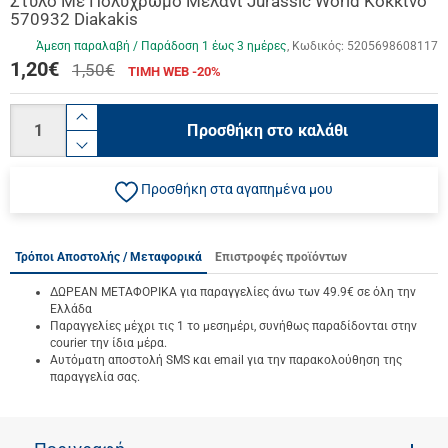
Στυλό Mε Πολύχρωμο Μελάνι Jurassic World Κόκκινο
570932 Diakakis
Άμεση παραλαβή / Παράδoση 1 έως 3 ημέρες
Κωδικός:
5205698608117
1,20
€
1,50€
ΤΙΜΗ WEB -20%
Ποσότητα
product.increase.quantity
Προσθήκη στο καλάθι
product.decrease.quantity
Προσθήκη στα αγαπημένα μου
Τρόποι Αποστολής / Μεταφορικά
Επιστροφές προϊόντων
ΔΩΡΕΑΝ ΜΕΤΑΦΟΡΙΚΑ για παραγγελίες άνω των 49.9€ σε όλη την
Ελλάδα
Παραγγελίες μέχρι τις 1 το μεσημέρι, συνήθως παραδίδονται στην
courier την ίδια μέρα.
Αυτόματη αποστολή SMS και email για την παρακολούθηση της
παραγγελία σας.