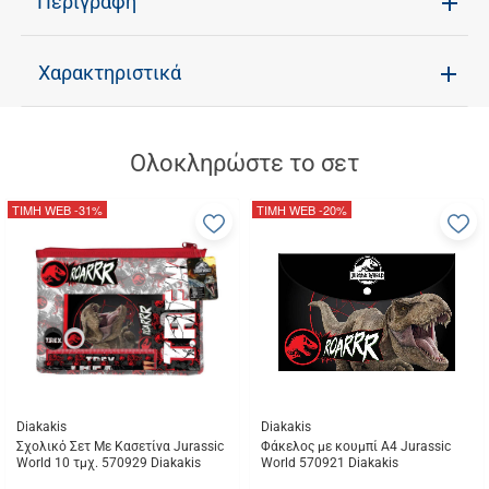
Περιγραφή
Χαρακτηριστικά
Ολοκληρώστε το σετ
ΤΙΜΗ WEB
-31%
ΤΙΜΗ WEB
-20%
Προσθήκη
Π
στα
σ
αγαπημένα
α
μου
μ
Diakakis
Diakakis
Σχολικό Σετ Με Κασετίνα Jurassic
Φάκελος με κουμπί Α4 Jurassic
World 10 τμχ. 570929 Diakakis
World 570921 Diakakis