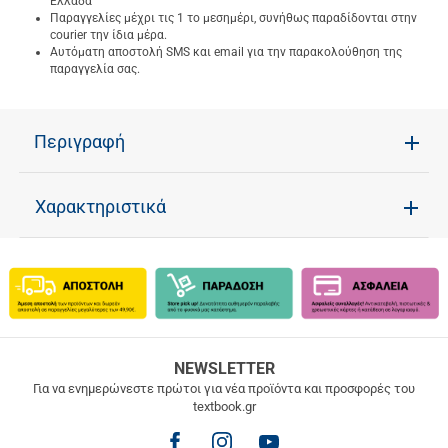
Ελλάδα
Παραγγελίες μέχρι τις 1 το μεσημέρι, συνήθως παραδίδονται στην
courier την ίδια μέρα.
Αυτόματη αποστολή SMS και email για την παρακολούθηση της
παραγγελία σας.
Περιγραφή
Χαρακτηριστικά
ΔΩΡΕΑΝ
NEWSLETTER
ΜΕΤΑΦΟΡΙΚΑ
Για να ενημερώνεστε πρώτοι για νέα προϊόντα και προσφορές του
textbook.gr
Δωρεάν
μεταφορικά
για