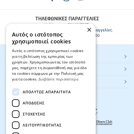
παραγγελίες
άνω
των
ΤΗΛΕΦΩΝΙΚΕΣ ΠΑΡΑΓΓΕΛΙΕΣ
49.9€
Καλέστε μας
2811217297
.
×
Εξυπηρέτηση πελατών & τηλεφωνικές παραγγελίες.
Αυτός ο ιστότοπος
Δευ. - Παρ. 9:00-17:00, Σάβ. 9:00-15:00
χρησιμοποιεί cookies
Αυτός ο ιστότοπος χρησιμοποιεί cookies
για τη βελτίωση της εμπειρίας των
HOT ΚΑΤΗΓΟΡΙΕΣ
χρηστών. Χρησιμοποιώντας τον ιστότοπό
μας, παρέχετε τη συγκατάθεσή σας για όλα
ΕΞΥΠΗΡΕΤΗΣΗ ΠΕΛΑΤΩΝ
τα cookies σύμφωνα με την Πολιτική μας
για τα cookies.
Διαβάστε περισσότερα
Textbook.gr
ΑΠΟΛΎΤΩΣ ΑΠΑΡΑΊΤΗΤΑ
ΑΠΌΔΟΣΗΣ
ΣΤΌΧΕΥΣΗΣ
ΛΕΙΤΟΥΡΓΙΚΌΤΗΤΑΣ