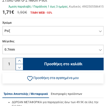
Στυλό Gel G-2 Neon Pilot
Άμεση παραλαβή / Παράδoση 1 έως 3 ημέρες
Κωδικός:
4902505586415
1,71
€
1,90€
ΤΙΜΗ WEB -10%
Χρώμα
Μέγεθος
Ποσότητα
product.increase.quantity
Προσθήκη στο καλάθι
product.decrease.quantity
Προσθήκη στα αγαπημένα μου
Τρόποι Αποστολής / Μεταφορικά
Επιστροφές προϊόντων
ΔΩΡΕΑΝ ΜΕΤΑΦΟΡΙΚΑ για παραγγελίες άνω των 49.9€ σε όλη την