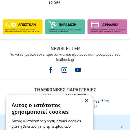
12,95
€
Γρήγορη
αγορά
ΔΩΡΕΑΝ
NEWSLETTER
ΜΕΤΑΦΟΡΙΚΑ
Για να ενημερώνεστε πρώτοι για νέα προϊόντα και προσφορές του
textbook.gr
Δωρεάν
μεταφορικά
για
παραγγελίες
άνω
των
ΤΗΛΕΦΩΝΙΚΕΣ ΠΑΡΑΓΓΕΛΙΕΣ
49.9€
Καλέστε μας
2811217297
.
×
Εξυπηρέτηση πελατών & τηλεφωνικές παραγγελίες.
Αυτός ο ιστότοπος
Δευ. - Παρ. 9:00-17:00, Σάβ. 9:00-15:00
χρησιμοποιεί cookies
Αυτός ο ιστότοπος χρησιμοποιεί cookies
για τη βελτίωση της εμπειρίας των
HOT ΚΑΤΗΓΟΡΙΕΣ