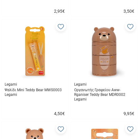
2,95
€
3,50
€
Γρήγορη
Γρήγορη
αγορά
αγορά
Προσθήκη
Π
στα
σ
αγαπημένα
α
μου
μ
Legami
Legami
Ψαλίδι Mini Teddy Bear MWS0003
Οργανωτής Γραφείου Aww-
Legami
Rganiser Teddy Bear MDR0002
Legami
4,50
€
9,95
€
Γρήγορη
Γρήγορη
αγορά
αγορά
Προσθήκη
Π
στα
σ