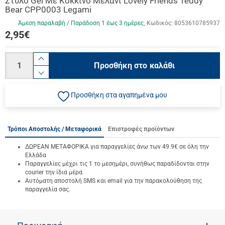
Στυλό Gel Με Κόκκινο Mελάνι Lovely Friends Teddy
Bear CPP0003 Legami
Άμεση παραλαβή / Παράδoση 1 έως 3 ημέρες
Κωδικός:
8053610785937
2,95
€
Ποσότητα
product.increase.quantity
Προσθήκη στο καλάθι
product.decrease.quantity
Προσθήκη στα αγαπημένα μου
Τρόποι Αποστολής / Μεταφορικά
Επιστροφές προϊόντων
ΔΩΡΕΑΝ ΜΕΤΑΦΟΡΙΚΑ για παραγγελίες άνω των 49.9€ σε όλη την
Ελλάδα
Παραγγελίες μέχρι τις 1 το μεσημέρι, συνήθως παραδίδονται στην
courier την ίδια μέρα.
Αυτόματη αποστολή SMS και email για την παρακολούθηση της
παραγγελία σας.