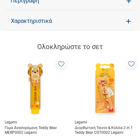
Περιγραφή
Χαρακτηριστικά
Ολοκληρώστε το σετ
Προσθήκη
Π
στα
σ
αγαπημένα
α
μου
μ
Legami
Legami
Γόμα Ανασυρόμενη Teddy Bear
Διορθωτική Ταινία & Κόλλα 2 in 1
MERP0002 Legami
Teddy Bear CGT0002 Legami