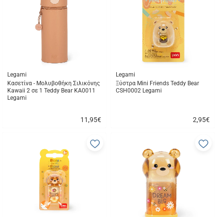
αγαπημένα
α
μου
μ
Legami
Legami
Κασετίνα - Μολυβοθήκη Σιλικόνης
Ξύστρα Mini Friends Teddy Bear
Kawaii 2 σε 1 Teddy Bear KA0011
CSH0002 Legami
Legami
11,95
€
2,95
€
Γρήγορη
Γρήγορη
αγορά
αγορά
Προσθήκη
Π
στα
σ
αγαπημένα
α
μου
μ