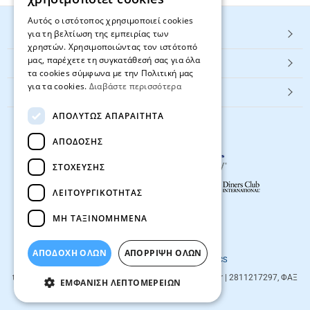
Αυτός ο ιστότοπος χρησιμοποιεί cookies
για τη βελτίωση της εμπειρίας των
HOT ΚΑΤΗΓΟΡΙΕΣ
χρηστών. Χρησιμοποιώντας τον ιστότοπό
μας, παρέχετε τη συγκατάθεσή σας για όλα
ΕΞΥΠΗΡΕΤΗΣΗ ΠΕΛΑΤΩΝ
τα cookies σύμφωνα με την Πολιτική μας
για τα cookies.
Διαβάστε περισσότερα
Textbook.gr
ΑΠΟΛΎΤΩΣ ΑΠΑΡΑΊΤΗΤΑ
ΑΠΌΔΟΣΗΣ
ΣΤΌΧΕΥΣΗΣ
ΛΕΙΤΟΥΡΓΙΚΌΤΗΤΑΣ
ΜΗ ΤΑΞΙΝΟΜΗΜΈΝΑ
© 2026
textbook.gr
All rights reserved
ΑΠΟΔΟΧΗ ΟΛΩΝ
ΑΠΌΡΡΙΨΗ ΌΛΩΝ
Designed & developed by
NETMECHANICS
textbook.gr
Evans 85
71201
,
Heraklio
| info@textbook.gr | 2811217297, ΦΑΞ
ΕΜΦΆΝΙΣΗ ΛΕΠΤΟΜΕΡΕΙΏΝ
2810283273