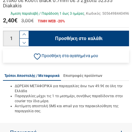
Στυλό σε Κουτί Black 0.7mm σε 3 Σχέδια 52335
Diakakis
Άμεση παραλαβή / Παράδoση 1 έως 3 ημέρες
Κωδικός:
5056498440496
2,40
€
3,00€
ΤΙΜΗ WEB -20%
Ποσότητα
product.increase.quantity
Προσθήκη στο καλάθι
product.decrease.quantity
Προσθήκη στα αγαπημένα μου
Τρόποι Αποστολής / Μεταφορικά
Επιστροφές προϊόντων
ΔΩΡΕΑΝ ΜΕΤΑΦΟΡΙΚΑ για παραγγελίες άνω των 49.9€ σε όλη την
Ελλάδα
Παραγγελίες μέχρι τις 1 το μεσημέρι, συνήθως παραδίδονται στην
courier την ίδια μέρα.
Αυτόματη αποστολή SMS και email για την παρακολούθηση της
παραγγελία σας.