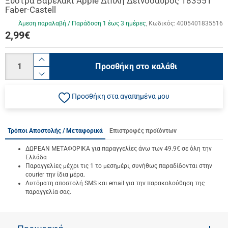
Ξύστρα Βαρελάκι Apple Διπλή Δεινόσαυρος 183551
Faber-Castell
Άμεση παραλαβή / Παράδoση 1 έως 3 ημέρες
Κωδικός:
4005401835516
2,99
€
Ποσότητα
product.increase.quantity
Προσθήκη στο καλάθι
product.decrease.quantity
Προσθήκη στα αγαπημένα μου
Τρόποι Αποστολής / Μεταφορικά
Επιστροφές προϊόντων
ΔΩΡΕΑΝ ΜΕΤΑΦΟΡΙΚΑ για παραγγελίες άνω των 49.9€ σε όλη την
Ελλάδα
Παραγγελίες μέχρι τις 1 το μεσημέρι, συνήθως παραδίδονται στην
courier την ίδια μέρα.
Αυτόματη αποστολή SMS και email για την παρακολούθηση της
παραγγελία σας.