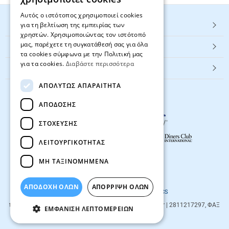
Αυτός ο ιστότοπος χρησιμοποιεί cookies
για τη βελτίωση της εμπειρίας των
HOT ΚΑΤΗΓΟΡΙΕΣ
χρηστών. Χρησιμοποιώντας τον ιστότοπό
μας, παρέχετε τη συγκατάθεσή σας για όλα
ΕΞΥΠΗΡΕΤΗΣΗ ΠΕΛΑΤΩΝ
τα cookies σύμφωνα με την Πολιτική μας
για τα cookies.
Διαβάστε περισσότερα
Textbook.gr
ΑΠΟΛΎΤΩΣ ΑΠΑΡΑΊΤΗΤΑ
ΑΠΌΔΟΣΗΣ
ΣΤΌΧΕΥΣΗΣ
ΛΕΙΤΟΥΡΓΙΚΌΤΗΤΑΣ
ΜΗ ΤΑΞΙΝΟΜΗΜΈΝΑ
© 2026
textbook.gr
All rights reserved
ΑΠΟΔΟΧΗ ΟΛΩΝ
ΑΠΌΡΡΙΨΗ ΌΛΩΝ
Designed & developed by
NETMECHANICS
textbook.gr
Evans 85
71201
,
Heraklio
| info@textbook.gr | 2811217297, ΦΑΞ
ΕΜΦΆΝΙΣΗ ΛΕΠΤΟΜΕΡΕΙΏΝ
2810283273