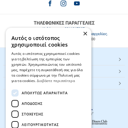
για
παραγγελίες
άνω
των
ΤΗΛΕΦΩΝΙΚΕΣ ΠΑΡΑΓΓΕΛΙΕΣ
49.9€
Καλέστε μας
2811217297
.
×
Εξυπηρέτηση πελατών & τηλεφωνικές παραγγελίες.
Αυτός ο ιστότοπος
Δευ. - Παρ. 9:00-17:00, Σάβ. 9:00-15:00
χρησιμοποιεί cookies
Αυτός ο ιστότοπος χρησιμοποιεί cookies
για τη βελτίωση της εμπειρίας των
HOT ΚΑΤΗΓΟΡΙΕΣ
χρηστών. Χρησιμοποιώντας τον ιστότοπό
μας, παρέχετε τη συγκατάθεσή σας για όλα
ΕΞΥΠΗΡΕΤΗΣΗ ΠΕΛΑΤΩΝ
τα cookies σύμφωνα με την Πολιτική μας
για τα cookies.
Διαβάστε περισσότερα
Textbook.gr
ΑΠΟΛΎΤΩΣ ΑΠΑΡΑΊΤΗΤΑ
ΑΠΌΔΟΣΗΣ
ΣΤΌΧΕΥΣΗΣ
ΛΕΙΤΟΥΡΓΙΚΌΤΗΤΑΣ