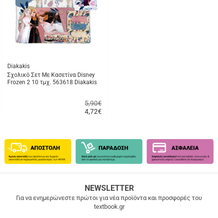
μου
Diakakis
Σχολικό Σετ Με Κασετίνα Disney
Frozen 2 10 τμχ. 563618 Diakakis
5,90€
4,72
€
Γρήγορη
αγορά
ΔΩΡΕΑΝ
NEWSLETTER
ΜΕΤΑΦΟΡΙΚΑ
Για να ενημερώνεστε πρώτοι για νέα προϊόντα και προσφορές του
textbook.gr
Δωρεάν
μεταφορικά