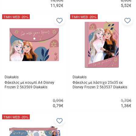
14,90€
6,90€
11,92
€
5,52
€
Γρήγορη
Γρήγορη
αγορά
αγορά
ΤΙΜΗ WEB
-20%
ΤΙΜΗ WEB
-20%
Προσθήκη
Π
στα
σ
αγαπημένα
α
μου
μ
Diakakis
Diakakis
Φάκελος με κουμπί Α4 Disney
Φάκελος με λάστιχο 25x35 εκ
Frozen 2 563569 Diakakis
Disney Frozen 2 563537 Diakakis
0,99€
1,70€
0,79
€
1,36
€
Γρήγορη
Γρήγορη
αγορά
αγορά
ΤΙΜΗ WEB
-20%
Προσθήκη
στα
αγαπημένα