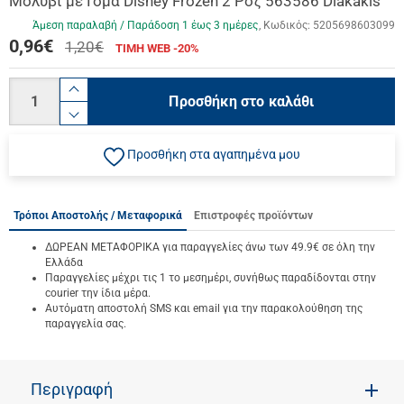
Μολύβι με Γόμα Disney Frozen 2 Ροζ 563586 Diakakis
Άμεση παραλαβή / Παράδoση 1 έως 3 ημέρες
Κωδικός:
5205698603099
0,96
€
1,20€
ΤΙΜΗ WEB -20%
Ποσότητα
product.increase.quantity
Προσθήκη στο καλάθι
product.decrease.quantity
Προσθήκη στα αγαπημένα μου
Τρόποι Αποστολής / Μεταφορικά
Επιστροφές προϊόντων
ΔΩΡΕΑΝ ΜΕΤΑΦΟΡΙΚΑ για παραγγελίες άνω των 49.9€ σε όλη την
Ελλάδα
Παραγγελίες μέχρι τις 1 το μεσημέρι, συνήθως παραδίδονται στην
courier την ίδια μέρα.
Αυτόματη αποστολή SMS και email για την παρακολούθηση της
παραγγελία σας.
Περιγραφή