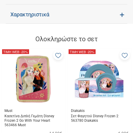
Χαρακτηριστικά
Ολοκληρώστε το σετ
ΤΙΜΗ WEB
-20%
ΤΙΜΗ WEB
-20%
Προσθήκη
Π
στα
σ
αγαπημένα
α
μου
μ
Must
Diakakis
Κασετίνα Διπλή Γεμάτη Disney
Σετ Φαγητού Disney Frozen 2
Frozen 2 Go With Your Heart
563780 Diakakis
563466 Must