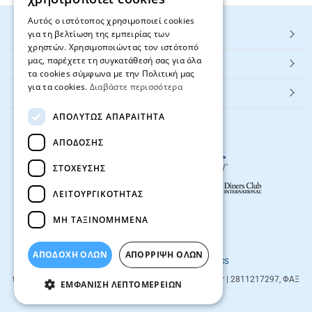
Αυτός ο ιστότοπος χρησιμοποιεί cookies
για τη βελτίωση της εμπειρίας των
HOT ΚΑΤΗΓΟΡΙΕΣ
χρηστών. Χρησιμοποιώντας τον ιστότοπό
μας, παρέχετε τη συγκατάθεσή σας για όλα
ΕΞΥΠΗΡΕΤΗΣΗ ΠΕΛΑΤΩΝ
τα cookies σύμφωνα με την Πολιτική μας
για τα cookies.
Διαβάστε περισσότερα
Textbook.gr
ΑΠΟΛΎΤΩΣ ΑΠΑΡΑΊΤΗΤΑ
ΑΠΌΔΟΣΗΣ
ΣΤΌΧΕΥΣΗΣ
ΛΕΙΤΟΥΡΓΙΚΌΤΗΤΑΣ
ΜΗ ΤΑΞΙΝΟΜΗΜΈΝΑ
© 2026
textbook.gr
All rights reserved
ΑΠΟΔΟΧΗ ΟΛΩΝ
ΑΠΌΡΡΙΨΗ ΌΛΩΝ
Designed & developed by
NETMECHANICS
textbook.gr
Evans 85
71201
,
Heraklio
| info@textbook.gr | 2811217297, ΦΑΞ
ΕΜΦΆΝΙΣΗ ΛΕΠΤΟΜΕΡΕΙΏΝ
2810283273