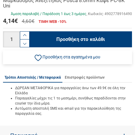
Μαρκαδόρος Ανεξίτηλος Posca 8.0mm Καφέ PC-8K
Uni
Άμεση παραλαβή / Παράδoση 1 έως 3 ημέρες
Κωδικός:
4902778916490
4,14
€
4,60€
ΤΙΜΗ WEB -10%
Ποσότητα
product.increase.quantity
Προσθήκη στο καλάθι
product.decrease.quantity
Προσθήκη στα αγαπημένα μου
Τρόποι Αποστολής / Μεταφορικά
Επιστροφές προϊόντων
ΔΩΡΕΑΝ ΜΕΤΑΦΟΡΙΚΑ για παραγγελίες άνω των 49.9€ σε όλη την
Ελλάδα
Παραγγελίες μέχρι τις 1 το μεσημέρι, συνήθως παραδίδονται στην
courier την ίδια μέρα.
Αυτόματη αποστολή SMS και email για την παρακολούθηση της
παραγγελία σας.